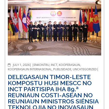
COMMENTS
JULY 1, 2026
ENKONTRU
,
INCT
,
KOOPERASAUN
,
KOOPERASAUN INTERNASIONAL
,
PUBLISIDADE
,
UNCATEGORIZED
DELEGASAUN TIMOR-LESTE
KOMPOSTU HUSI MESCC NO
INCT PARTISIPA IHA 89.ª
REUNIAUN COSTI-ASEAN NO
REUNIAUN MINISTROS SIÉNSIA
TEKNOLOJIA NO INOVASAUN