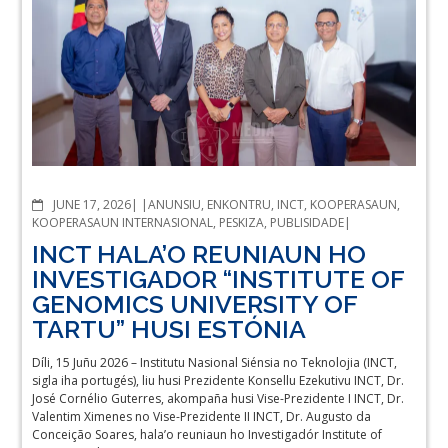
COMMENTS
JUNE 17, 2026
ANUNSIU
,
ENKONTRU
,
INCT
,
KOOPERASAUN
,
KOOPERASAUN INTERNASIONAL
,
PESKIZA
,
PUBLISIDADE
INCT HALA’O REUNIAUN HO
INVESTIGADOR “INSTITUTE OF
GENOMICS UNIVERSITY OF
TARTU” HUSI ESTÓNIA
Díli, 15 Juñu 2026 – Institutu Nasional Siénsia no Teknolojia (INCT,
sigla iha portugés), liu husi Prezidente Konsellu Ezekutivu INCT, Dr.
José Cornélio Guterres, akompaña husi Vise-Prezidente I INCT, Dr.
Valentim Ximenes no Vise-Prezidente II INCT, Dr. Augusto da
Conceição Soares, hala’o reuniaun ho Investigadór Institute of