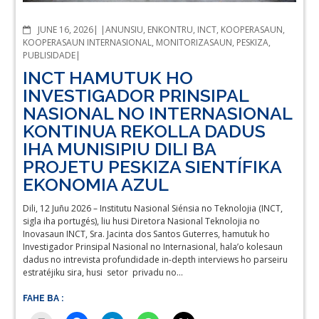
COMMENTS
JUNE 16, 2026
ANUNSIU
,
ENKONTRU
,
INCT
,
KOOPERASAUN
,
KOOPERASAUN INTERNASIONAL
,
MONITORIZASAUN
,
PESKIZA
,
PUBLISIDADE
INCT HAMUTUK HO
INVESTIGADOR PRINSIPAL
NASIONAL NO INTERNASIONAL
KONTINUA REKOLLA DADUS
IHA MUNISIPIU DILI BA
PROJETU PESKIZA SIENTÍFIKA
EKONOMIA AZUL
Dili, 12 Juñu 2026 – Institutu Nasional Siénsia no Teknolojia (INCT,
sigla iha portugés), liu husi Diretora Nasional Teknolojia no
Inovasaun INCT, Sra. Jacinta dos Santos Guterres, hamutuk ho
Investigador Prinsipal Nasional no Internasional, hala’o kolesaun
dadus no intrevista profundidade in-depth interviews ho parseiru
estratéjiku sira, husi setor privadu no…
FAHE BA :