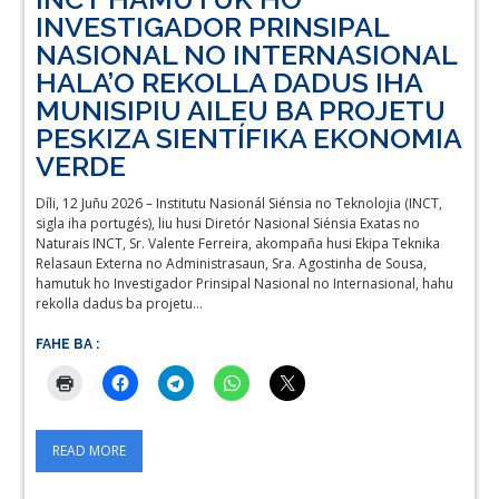
INVESTIGADOR PRINSIPAL
NASIONAL NO INTERNASIONAL
HALA’O REKOLLA DADUS IHA
MUNISIPIU AILEU BA PROJETU
PESKIZA SIENTÍFIKA EKONOMIA
VERDE
Díli, 12 Juñu 2026 – Institutu Nasionál Siénsia no Teknolojia (INCT,
sigla iha portugés), liu husi Diretór Nasional Siénsia Exatas no
Naturais INCT, Sr. Valente Ferreira, akompaña husi Ekipa Teknika
Relasaun Externa no Administrasaun, Sra. Agostinha de Sousa,
hamutuk ho Investigador Prinsipal Nasional no Internasional, hahu
rekolla dadus ba projetu…
FAHE BA :
READ MORE