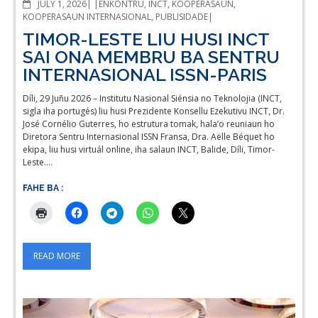
COMMENTS
JULY 1, 2026
ENKONTRU
,
INCT
,
KOOPERASAUN
,
KOOPERASAUN INTERNASIONAL
,
PUBLISIDADE
TIMOR-LESTE LIU HUSI INCT
SAI ONA MEMBRU BA SENTRU
INTERNASIONAL ISSN-PARIS
Díli, 29 Juñu 2026 – Institutu Nasional Siénsia no Teknolojia (INCT,
sigla iha portugés) liu husi Prezidente Konsellu Ezekutivu INCT, Dr.
José Cornélio Guterres, ho estrutura tomak, hala’o reuniaun ho
Diretora Sentru Internasional ISSN Fransa, Dra. Aëlle Béquet ho
ekipa, liu husi virtuál online, iha salaun INCT, Balide, Díli, Timor-
Leste.…
FAHE BA :
READ MORE