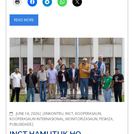
READ MORE
COMMENTS
JUNE 16, 2026
ENKONTRU
,
INCT
,
KOOPERASAUN
,
KOOPERASAUN INTERNASIONAL
,
MONITORIZASAUN
,
PESKIZA
,
PUBLISIDADE
INCT HAMUTUK HO