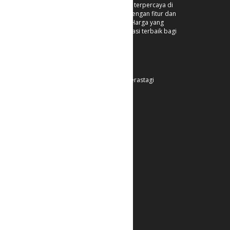
kalian download dari berbagai platform terpercaya di
Android, IOS, Dan Windows. Didukung dengan fitur dan
system anti lag dan ditawarkan dengan Harga yang
terjangkau menjadikannya sebagai aplikasi terbaik bagi
penikmat game online hari ini.
Live Chat
Jalan Gundaling Gang Garuda No.27 Berastagi
MANAGE ACCOUNT
Account Saya
Daftar Account
LAYANAN PELANGGAN
About Us
Contact Us
Cara Pembelian
Cara Pembayaran
Konfirmasi Pembayaran