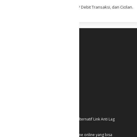
PEMBAYARAN MUDAH
Bank Transfer, Kredit / Debit Transaksi, dan Cicilan.
NONO4D: Install Aplikasi Game Online Alternatif Link Anti Lag
Harga Terjangkau 2026
NONO4D menghadirkan link aplikasi game online yang bisa