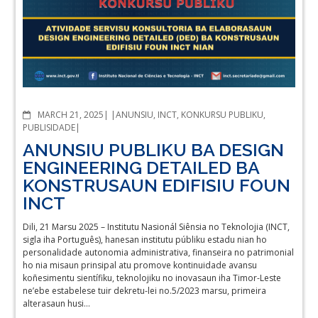
COMMENTS
MARCH 21, 2025
ANUNSIU
,
INCT
,
KONKURSU PUBLIKU
,
PUBLISIDADE
ANUNSIU PUBLIKU BA DESIGN
ENGINEERING DETAILED BA
KONSTRUSAUN EDIFISIU FOUN
INCT
Dili, 21 Marsu 2025 – Institutu Nasionál Siênsia no Teknolojia (INCT,
sigla iha Português), hanesan institutu públiku estadu nian ho
personalidade autonomia administrativa, finanseira no patrimonial
ho nia misaun prinsipal atu promove kontinuidade avansu
koñesimentu sientífiku, teknolojiku no inovasaun iha Timor-Leste
ne’ebe estabelese tuir dekretu-lei no.5/2023 marsu, primeira
alterasaun husi…