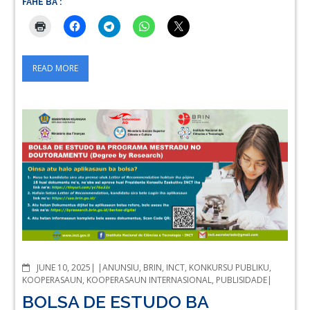
FAHE BA :
READ MORE
COMMENTS
JUNE 10, 2025
ANUNSIU
,
BRIN
,
INCT
,
KONKURSU PUBLIKU
,
KOOPERASAUN
,
KOOPERASAUN INTERNASIONAL
,
PUBLISIDADE
BOLSA DE ESTUDO BA