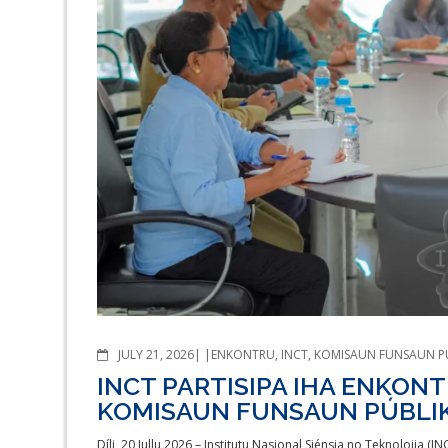
COMMENTS
JULY 21, 2026
ENKONTRU
,
INCT
,
KOMISAUN FUNSAUN P
INCT PARTISIPA IHA ENKO
KOMISAUN FUNSAUN PÚBLIK
Díli, 20 Jullu 2026 – Institutu Nasional Siénsia no Teknolojia (I