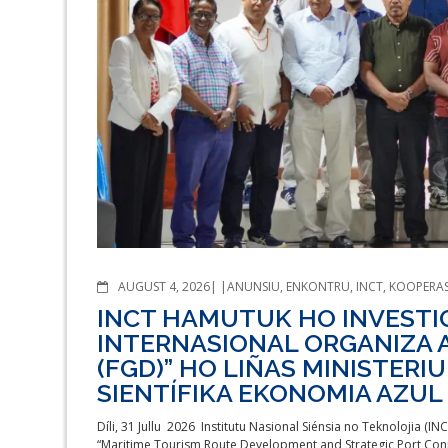
COMMENTS
AUGUST 4, 2026
ANUNSIU
,
ENKONTRU
,
INCT
,
KOOPERA
INCT HAMUTUK HO INVESTI
INTERNASIONAL ORGANIZA 
(FGD)” HO LIÑAS MINISTERI
SIENTÍFIKA EKONOMIA AZUL
Díli, 31 Jullu 2026 Institutu Nasional Siénsia no Teknolojia (I
“Maritime Tourism Route Development and Strategic Port Conne