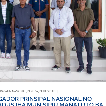
RASAUN NASIONAL
,
PESKIZA
,
PUBLISIDADE
GADOR PRINSIPAL NASIONAL NO
ADUS IHA MUNISIPIU MANATUTO BA