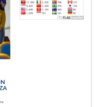
ON
IZA
ma: