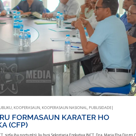
UBLIKU
,
KOOPERASAUN
,
KOOPERASAUN NASIONAL
,
PUBLISIDADE
NTRU FORMASAUN KARATER HO
A (CFP)
NCT, sigla iha portugés), liu husi Sekretaria Ezekutiva INCT, Dra. Maria Elsa Diogo 