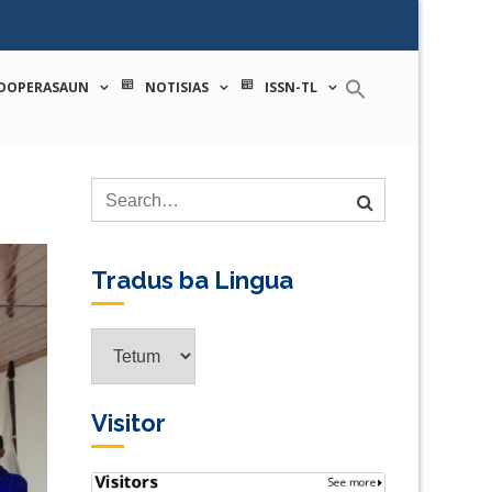
 tecnologia
OOPERASAUN
NOTISIAS
ISSN-TL
Tradus ba Lingua
Tradus
ba
Lingua
Visitor