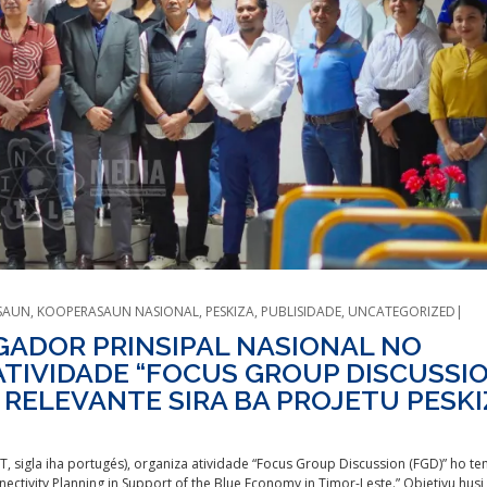
SAUN
,
KOOPERASAUN NASIONAL
,
PESKIZA
,
PUBLISIDADE
,
UNCATEGORIZED
GADOR PRINSIPAL NASIONAL NO
ATIVIDADE “FOCUS GROUP DISCUSSI
U RELEVANTE SIRA BA PROJETU PESK
NCT, sigla iha portugés), organiza atividade “Focus Group Discussion (FGD)” ho te
ctivity Planning in Support of the Blue Economy in Timor-Leste.” Objetivu husi