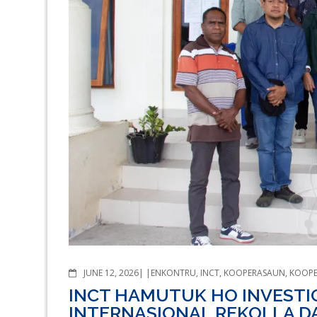
COMMENTS
JUNE 12, 2026
ENKONTRU
,
INCT
,
KOOPERASAUN
,
KOOPE
INCT HAMUTUK HO INVESTI
INTERNASIONAL REKOLLA D