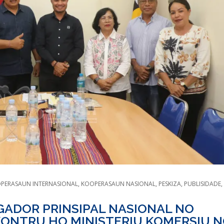
PERASAUN INTERNASIONAL
,
KOOPERASAUN NASIONAL
,
PESKIZA
,
PUBLISIDADE
,
GADOR PRINSIPAL NASIONAL NO
KONTRU HO MINISTERIU KOMERSIU 