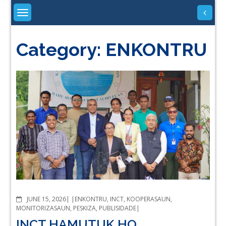
Skip
to
content
Category:
ENKONTRU
COMMENTS
JUNE 15, 2026
ENKONTRU
,
INCT
,
KOOPERASAUN
,
MONITORIZASAUN
,
PESKIZA
,
PUBLISIDADE
INCT HAMUTUK HO