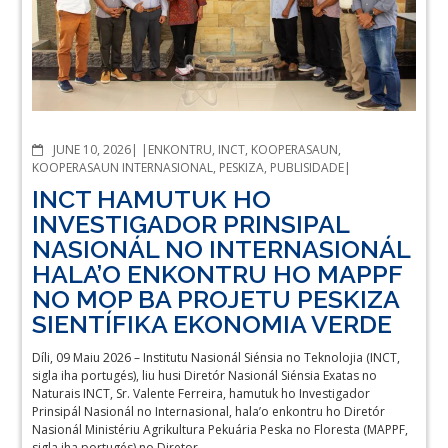
COMMENTS
JUNE 10, 2026
ENKONTRU
,
INCT
,
KOOPERASAUN
,
KOOPERASAUN INTERNASIONAL
,
PESKIZA
,
PUBLISIDADE
INCT HAMUTUK HO
INVESTIGADOR PRINSIPAL
NASIONÁL NO INTERNASIONÁL
HALA’O ENKONTRU HO MAPPF
NO MOP BA PROJETU PESKIZA
SIENTÍFIKA EKONOMIA VERDE
Díli, 09 Maiu 2026 – Institutu Nasionál Siénsia no Teknolojia (INCT,
sigla iha portugés), liu husi Diretór Nasionál Siénsia Exatas no
Naturais INCT, Sr. Valente Ferreira, hamutuk ho Investigador
Prinsipál Nasionál no Internasional, hala’o enkontru ho Diretór
Nasionál Ministériu Agrikultura Pekuária Peska no Floresta (MAPPF,
sigla iha portugés) no Diretor…