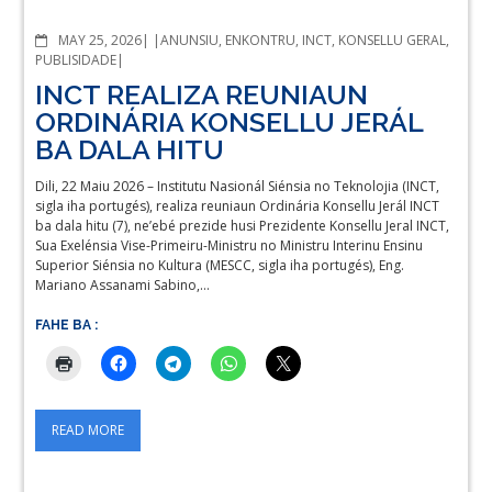
COMMENTS
MAY 25, 2026
ANUNSIU
,
ENKONTRU
,
INCT
,
KONSELLU GERAL
,
PUBLISIDADE
INCT REALIZA REUNIAUN
ORDINÁRIA KONSELLU JERÁL
BA DALA HITU
Dili, 22 Maiu 2026 – Institutu Nasionál Siénsia no Teknolojia (INCT,
sigla iha portugés), realiza reuniaun Ordinária Konsellu Jerál INCT
ba dala hitu (7), ne’ebé prezide husi Prezidente Konsellu Jeral INCT,
Sua Exelénsia Vise-Primeiru-Ministru no Ministru Interinu Ensinu
Superior Siénsia no Kultura (MESCC, sigla iha portugés), Eng.
Mariano Assanami Sabino,…
FAHE BA :
READ MORE