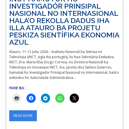
INVESTIGADÓR PRINSIPAL
NASIONAL NO INTERNASIONAL
HALA’O REKOLLA DADUS IHA
ILLA ATAURO BA PROJETU
PESKIZA SIENTÍFIKA EKONOMIA
AZUL
Atauro, 11-12 Juñu 2026 – Institutu Nasionál ba Siénsia no
Teknolojia (INCT, sigla iha portugés), liu husi Sekretária Ezekutiva
INCT, Dra. Maria Elsa Diogo Correia, no Diretora Nasionál ba
Teknolojia no Inovasaun INCT, Sra. Jacinta dos Santos Guterres,
hamutuk ho Investigador Prinsipal Nasional no Internasional, hala’o
enkontru ho Autoridade Administrativa…
FAHE BA :
READ MORE