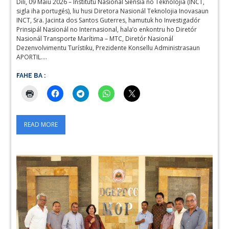
Díli, 09 Maiu 2026 – Institutu Nasionál Siénsia no Teknolojia (INCT,
sigla iha portugés), liu husi Diretora Nasionál Teknolojia Inovasaun
INCT, Sra. Jacinta dos Santos Guterres, hamutuk ho Investigadór
Prinsipál Nasionál no Internasional, hala’o enkontru ho Diretór
Nasionál Transporte Marítima – MTC, Diretór Nasionál
Dezenvolvimentu Turístiku, Prezidente Konsellu Administrasaun
APORTIL.…
FAHE BA :
READ MORE