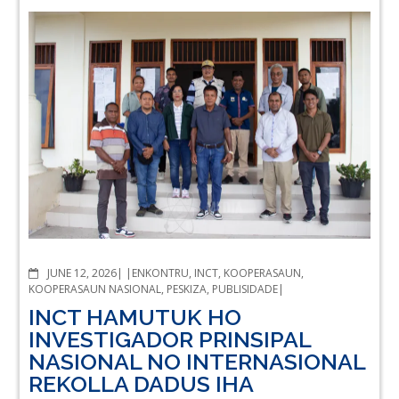
COMMENTS
JUNE 12, 2026
ENKONTRU
,
INCT
,
KOOPERASAUN
,
KOOPERASAUN NASIONAL
,
PESKIZA
,
PUBLISIDADE
INCT HAMUTUK HO
INVESTIGADOR PRINSIPAL
NASIONAL NO INTERNASIONAL
REKOLLA DADUS IHA