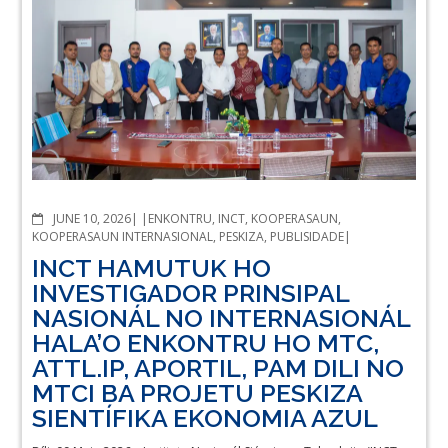
COMMENTS
JUNE 10, 2026
ENKONTRU
,
INCT
,
KOOPERASAUN
,
KOOPERASAUN INTERNASIONAL
,
PESKIZA
,
PUBLISIDADE
INCT HAMUTUK HO
INVESTIGADOR PRINSIPAL
NASIONÁL NO INTERNASIONÁL
HALA’O ENKONTRU HO MTC,
ATTL.IP, APORTIL, PAM DILI NO
MTCI BA PROJETU PESKIZA
SIENTÍFIKA EKONOMIA AZUL