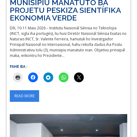
MUNISIPIU MANATUTO BA
PROJETU PESKIZA SIENTÍFIKA
EKONOMIA VERDE
Díli, 10-11 Maiu 2026 – Institutu Nasionál Siénsia no Teknolojia
(INCT, sigla iha portugés), liu husi Diretór Nasionál Siénsia Exatas no
Naturais INCT, Sr. Valente Ferreira, hamutuk ho Investigador
Prinsipál Nasionál no Internasional, hahu rekolla dadus iha Postu
Administrativu tolu (3), munisipiu manatuto nian. Objetivu prinsipál
maka, enkontru ho Prezidente…
FAHE BA :
READ MORE