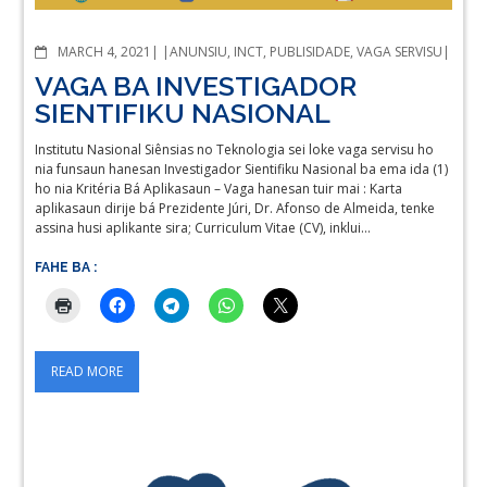
COMMENTS
MARCH 4, 2021
ANUNSIU
,
INCT
,
PUBLISIDADE
,
VAGA SERVISU
VAGA BA INVESTIGADOR
SIENTIFIKU NASIONAL
Institutu Nasional Siênsias no Teknologia sei loke vaga servisu ho
nia funsaun hanesan Investigador Sientifiku Nasional ba ema ida (1)
ho nia Kritéria Bá Aplikasaun – Vaga hanesan tuir mai : Karta
aplikasaun dirije bá Prezidente Júri, Dr. Afonso de Almeida, tenke
assina husi aplikante sira; Curriculum Vitae (CV), inklui…
FAHE BA :
READ MORE