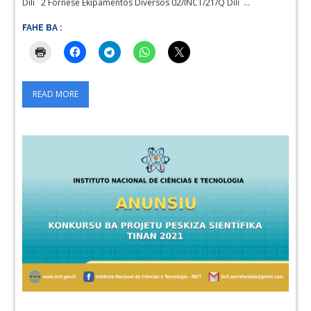
Díli 2 Fornese Ekipamentos Diversos 02/INCT/21/Q Díli …
FAHE BA :
READ MORE