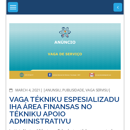
Skip
to
content
About
University
COMMENTS
MARCH 4, 2021
ANUNSIU
,
PUBLISIDADE
,
VAGA SERVISU
VAGA TÉKNIKU ESPESIALIZADU
IHA ÁREA FINANSAS NO
TÉKNIKU APOIO
ADMINISTRATIVU