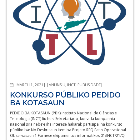
COMMENTS
MARCH 1, 2021
ANUNSIU
,
INCT
,
PUBLISIDADE
KONKURSO PÚBLIKO PEDIDO
BA KOTASAUN
PEDIDO BA KOTASAUN (PBK) Instituto Nacional de Ciências e
Tecnologia (INCT) liu husi Sekretariado, konvida kompanhia
nasional sira nebe’e iha interese hakarak partisipa iha konkurso
públiko ba: No Deskrisaun Item ba Projeto RFQ Fatin Operasional
Observasaun 1 Fornese ekipamentos informátikos 01/INCT/21/Q