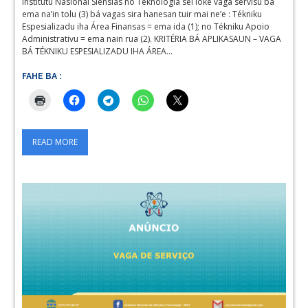
Institutu Nasional Siênsias no Teknologia sei loke vaga servisu ba
ema na’in tolu (3) bá vagas sira hanesan tuir mai ne’e : Tékniku
Espesializadu iha Área Finansas = ema ida (1); no Tékniku Apoio
Administrativu = ema nain rua (2). KRITÉRIA BÁ APLIKASAUN – VAGA
BÁ TÉKNIKU ESPESIALIZADU IHA ÁREA…
FAHE BA :
READ MORE