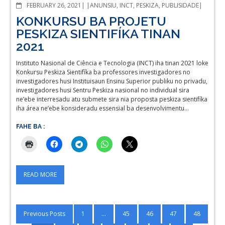
COMMENTS
FEBRUARY 26, 2021
ANUNSIU
,
INCT
,
PESKIZA
,
PUBLISIDADE
KONKURSU BA PROJETU
PESKIZA SIENTIFÍKA TINAN
2021
Instituto Nasional de Ciência e Tecnologia (INCT) iha tinan 2021 loke
Konkursu Peskiza Sientifíka ba professores investigadores no
investigadores husi Instituisaun Ensinu Superior publiku no privadu,
investigadores husi Sentru Peskiza nasional no individual sira
ne’ebe interresadu atu submete sira nia proposta peskiza sientifíka
iha área ne’ebe konsideradu essensial ba desenvolvimentu…
FAHE BA :
READ MORE
Posts
Previous Posts
1
…
45
46
47
48