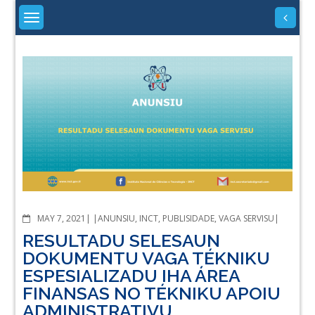
Skip
to
content
About
University
COMMENTS
MAY 7, 2021
ANUNSIU
,
INCT
,
PUBLISIDADE
,
VAGA SERVISU
RESULTADU SELESAUN
DOKUMENTU VAGA TÉKNIKU
ESPESIALIZADU IHA ÁREA
FINANSAS NO TÉKNIKU APOIU
ADMINISTRATIVU