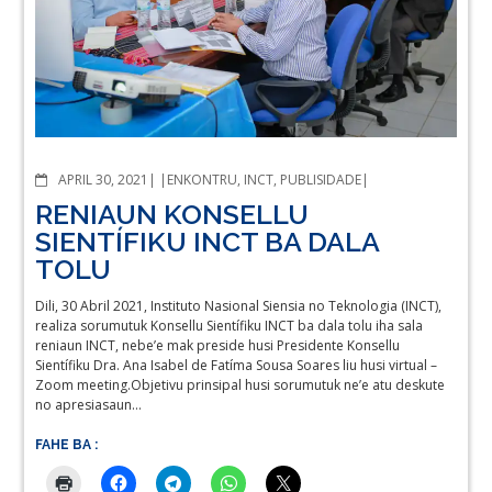
COMMENTS
APRIL 30, 2021
ENKONTRU
,
INCT
,
PUBLISIDADE
RENIAUN KONSELLU
SIENTÍFIKU INCT BA DALA
TOLU
Dili, 30 Abril 2021, Instituto Nasional Siensia no Teknologia (INCT),
realiza sorumutuk Konsellu Sientífiku INCT ba dala tolu iha sala
reniaun INCT, nebe’e mak preside husi Presidente Konsellu
Sientífiku Dra. Ana Isabel de Fatíma Sousa Soares liu husi virtual –
Zoom meeting.Objetivu prinsipal husi sorumutuk ne’e atu deskute
no apresiasaun…
FAHE BA :