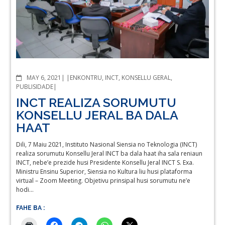
COMMENTS
MAY 6, 2021
ENKONTRU
,
INCT
,
KONSELLU GERAL
,
PUBLISIDADE
INCT REALIZA SORUMUTU
KONSELLU JERAL BA DALA
HAAT
Dili, 7 Maiu 2021, Instituto Nasional Siensia no Teknologia (INCT)
realiza sorumutu Konsellu Jeral INCT ba dala haat iha sala reniaun
INCT, nebe’e prezide husi Presidente Konsellu Jeral INCT S. Exa.
Ministru Ensinu Superior, Siensia no Kultura liu husi plataforma
virtual – Zoom Meeting. Objetivu prinsipal husi sorumutu ne’e
hodi…
FAHE BA :