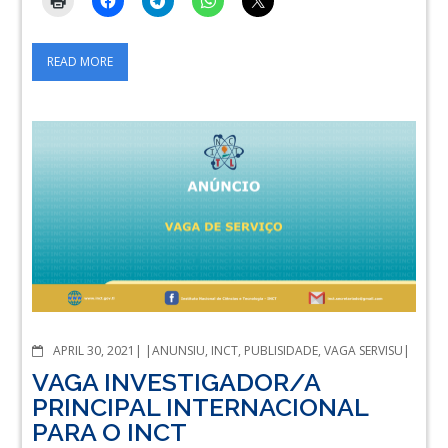
READ MORE
COMMENTS
APRIL 30, 2021
ANUNSIU
,
INCT
,
PUBLISIDADE
,
VAGA SERVISU
VAGA INVESTIGADOR/A
PRINCIPAL INTERNACIONAL
PARA O INCT