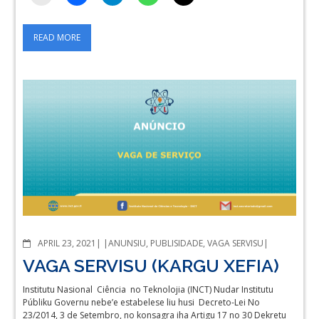
READ MORE
COMMENTS
APRIL 23, 2021
ANUNSIU
,
PUBLISIDADE
,
VAGA SERVISU
VAGA SERVISU (KARGU XEFIA)
Institutu Nasional Ciência no Teknolojia (INCT) Nudar Institutu
Públiku Governu nebe’e estabelese liu husi Decreto-Lei No
23/2014, 3 de Setembro, no konsagra iha Artigu 17 no 30 Dekretu