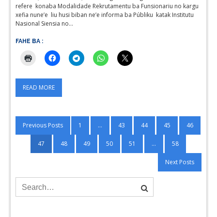
refere konaba Modalidade Rekrutamentu ba Funsionariu no kargu
xefia nune’e liu husi biban ne’e informa ba Públiku katak Institutu
Nasional Siensia no…
FAHE BA :
READ MORE
Posts
Previous Posts
1
…
43
44
45
46
pagination
47
48
49
50
51
…
58
Next Posts