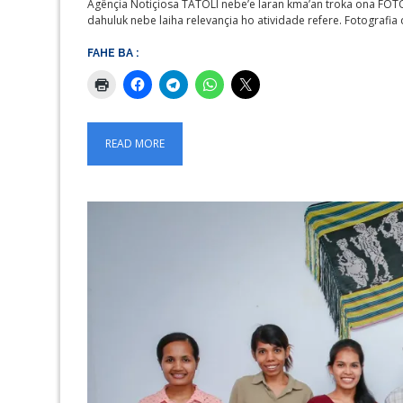
Agênçia Notiçiosa TATOLI nebe’e laran kma’an troka ona FOTOG
dahuluk nebe laiha relevançia ho atividade refere. Fotografi
FAHE BA :
READ MORE