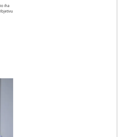
io iha
Objetivu