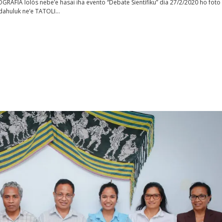
RAFIA lolós nebe’e hasai iha evento “Debate Sientífiku” dia 27/2/2020 ho foto
a dahuluk ne’e TATOLI…