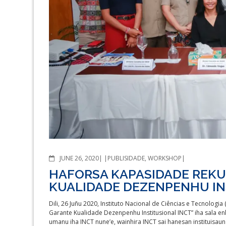
COMMENTS
JUNE 26, 2020
PUBLISIDADE
,
WORKSHOP
HAFORSA KAPASIDADE REK
KUALIDADE DEZENPENHU IN
Dili, 26 Juñu 2020, Instituto Nacional de Ciências e Tecnolo
Garante Kualidade Dezenpenhu Institusional INCT” iha sala en
umanu iha INCT nune’e, wainhira INCT sai hanesan instituisa