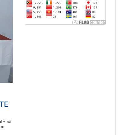
TE
al Hodi
rsu