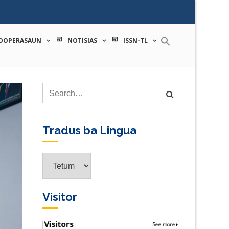
 tecnologia
OOPERASAUN
NOTISIAS
ISSN-TL
Tradus ba Lingua
Tradus
ba
Lingua
Visitor