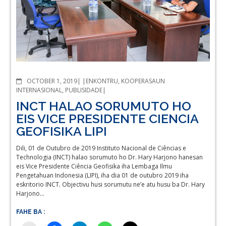
COMMENTS
OCTOBER 1, 2019
ENKONTRU
,
KOOPERASAUN
INTERNASIONAL
,
PUBLISIDADE
INCT HALAO SORUMUTO HO
EIS VICE PRESIDENTE CIENCIA
GEOFISIKA LIPI
Dili, 01 de Outubro de 2019 Instituto Nacional de Ciências e
Technologia (INCT) halao sorumuto ho Dr. Hary Harjono hanesan
eis Vice Presidente Ciência Geofisika iha Lembaga Ilmu
Pengetahuan Indonesia (LIPI), iha dia 01 de outubro 2019 iha
eskritorio INCT. Objectivu husi sorumutu ne’e atu husu ba Dr. Hary
Harjono…
FAHE BA :