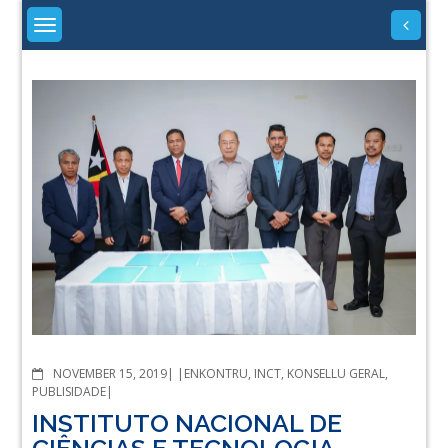
Skip
to
content
About
University
COMMENTS
NOVEMBER 15, 2019
ENKONTRU
,
INCT
,
KONSELLU GERAL
,
PUBLISIDADE
INSTITUTO NACIONAL DE