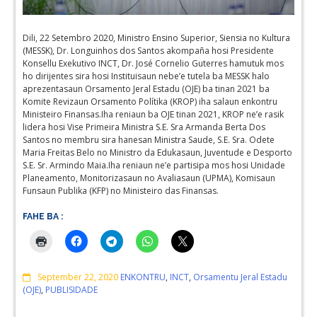
Dili, 22 Setembro 2020, Ministro Ensino Superior, Siensia no Kultura
(MESSK), Dr. Longuinhos dos Santos akompaña hosi Presidente
Konsellu Exekutivo INCT, Dr. José Cornelio Guterres hamutuk mos
ho dirijentes sira hosi Instituisaun nebe’e tutela ba MESSK halo
aprezentasaun Orsamento Jeral Estadu (OJE) ba tinan 2021 ba
Komite Revizaun Orsamento Polítika (KROP) iha salaun enkontru
Ministeiro Finansas.Iha reniaun ba OJE tinan 2021, KROP ne’e rasik
lidera hosi Vise Primeira Ministra S.E. Sra Armanda Berta Dos
Santos no membru sira hanesan Ministra Saude, S.E. Sra. Odete
Maria Freitas Belo no Ministro da Edukasaun, Juventude e Desporto
S.E. Sr. Armindo Maia.Iha reniaun ne’e partisipa mos hosi Unidade
Planeamento, Monitorizasaun no Avaliasaun (UPMA), Komisaun
Funsaun Publika (KFP) no Ministeiro das Finansas.
FAHE BA :
Comments
September 22, 2020
ENKONTRU
,
INCT
,
Orsamentu Jeral Estadu
(OJE)
,
PUBLISIDADE