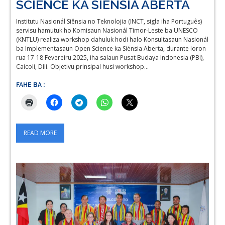
SCIENCE KA SIÉNSIA ABERTA
Institutu Nasionál Siênsia no Teknolojia (INCT, sigla iha Português)
servisu hamutuk ho Komisaun Nasionál Timor-Leste ba UNESCO
(KNTLU) realiza workshop dahuluk hodi halo Konsultasaun Nasionál
ba Implementasaun Open Science ka Siénsia Aberta, durante loron
rua 17-18 Fevereiru 2025, iha salaun Pusat Budaya Indonesia (PBI),
Caicoli, Díli. Objetivu prinsipal husi workshop…
FAHE BA :
READ MORE