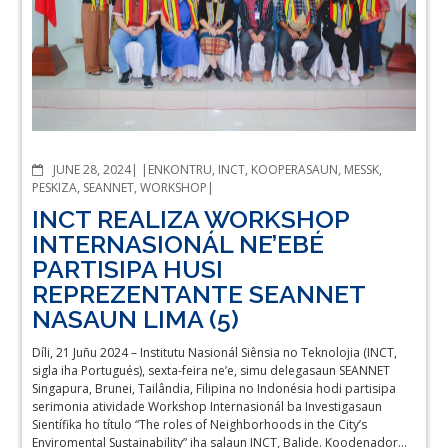
COMMENTS
JUNE 28, 2024
ENKONTRU
,
INCT
,
KOOPERASAUN
,
MESSK
,
PESKIZA
,
SEANNET
,
WORKSHOP
INCT REALIZA WORKSHOP
INTERNASIONÁL NE’EBÉ
PARTISIPA HUSI
REPREZENTANTE SEANNET
NASAUN LIMA (5)
Díli, 21 Juñu 2024 – Institutu Nasionál Siênsia no Teknolojia (INCT,
sigla iha Portugués), sexta-feira ne’e, simu delegasaun SEANNET
Singapura, Brunei, Tailândia, Filipina no Indonésia hodi partisipa
serimonia atividade Workshop Internasionál ba Investigasaun
Sientífika ho título “The roles of Neighborhoods in the City’s
Enviromental Sustainability” iha salaun INCT, Balide. Koodenador…