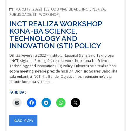
COMMENTS
MARCH 7, 2022
ESTUDU VIABILIDADE
,
INCT
,
PESKIZA
,
PUBLISIDADE
,
STI
,
WORKSHOP
INCT REALIZA WORKSHOP
KONA-BA SCIENCE,
TECHNOLOGY AND
INNOVATION (STI) POLICY
Dili, 22 Fevereiru 2022 – Institutu Nasionál Siênsia no Teknolojia
(INCT, sigla iha Português) realiza workshop kona-ba Science,
Technology and Innovation (STI) Policy. Enkontru ne’e realiza hosi
zoom meeting, ne’ebé prezide hosi Dr. Dionísio Soares Babo, iha
sala enkontru INCT, iha Balide. Objetivu hosi reuniaun ne’e atu
diskute kona-ba sistema…
FAHE BA :
READ MORE