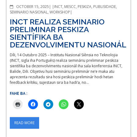
COMMENTS
OCTOBER 15, 2025
INCT
,
MESCC
,
PESKIZA
,
PUBLISIDADE
,
SEMINARIO NASIONAL
,
WORKSHOP
INCT REALIZA SEMINARIO
PRELIMINAR PESKIZA
SIENTÍFIKA BA
DEZENVOLVIMENTU NASIONÁL
Díli, 14 Outubro 2025 – Institutu Nasional Siênsia no Teknolojia
(INCT, sigla iha Português) realiza semináriu preliminar peskiza
sientífika ba dezenvolvimentu nasionál iha sala konferensia INCT,
Balide, Dili. Objetivu husi semináriu preliminár ne’e maka atu
aprezenta rezultadu sira hosi peskiza preliminár hodi hetan
feedback krítiku, sujestaun sira ba hadi’a, no…
FAHE BA :
READ MORE