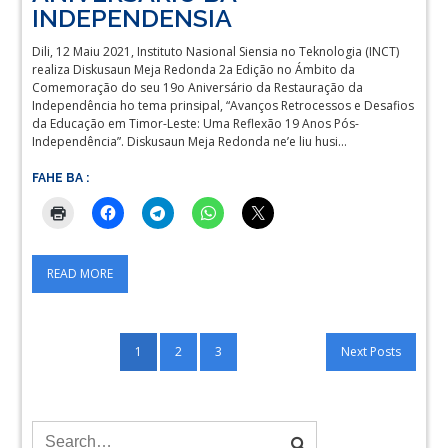
INDEPENDENSIA
Dili, 12 Maiu 2021, Instituto Nasional Siensia no Teknologia (INCT)
realiza Diskusaun Meja Redonda 2a Edição no Ámbito da
Comemoração do seu 19o Aniversário da Restauração da
Independência ho tema prinsipal, “Avanços Retrocessos e Desafios
da Educação em Timor-Leste: Uma Reflexão 19 Anos Pós-
Independência”. Diskusaun Meja Redonda ne’e liu husi…
FAHE BA :
READ MORE
Posts
1
2
3
Next Posts
pagination