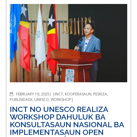
COMMENTS
FEBRUARY 19, 2025
INCT
,
KOOPERASAUN
,
PESKIZA
,
PUBLISIDADE
,
UNESCO
,
WORKSHOP
INCT NO UNESCO REALIZA
WORKSHOP DAHULUK BA
KONSULTASAUN NASIONAL BA
IMPLEMENTASAUN OPEN