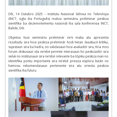
Díli, 14 Outubro 2025 – Institutu Nasional Siênsia no Teknolojia
(INCT, sigla iha Português) realiza semináriu preliminar peskiza
sientífika ba dezenvolvimentu nasionál iha sala konferensia INCT,
Balide, Dili.
Objetivu husi semináriu preliminár ne’e maka atu aprezenta
rezultadu sira hosi peskiza preliminár hodi hetan
feedback
krítiku,
sujestaun sira ba hadi’a, no validasaun hosi avaliadór sira, Kria mos
forum diskusaun ida ne’ebé permite interasaun ho peskizadór sira
seluk no instituisaun sira ne’ebé relevante ba tópiku peskiza nian no
Identifika pontu importante sira ne’ebé presiza esplora liután no
hamosu rekomendasaun pertenente sira atu orienta peskiza
sientífika iha futuru.