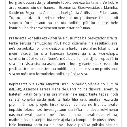
ho grau doutoradu. Jeralmente tópiku peskiza ba tinan ne’e kobre
área estudu oin-oin hanesan Economia, Biodiversidade Marinha,
Saúde no Seguransa Alimentar, Inteligénsia Artifisial no Edukasaun.
Topiku peskiza sira refere relevante no pertinente tebes hodi
suporta formulasaun ba ita nia polítika públiku nune’e bele
kontribui ba dezenvolvimentu bem-estar país nian.
Presidente konsellu ezekutivu ne’e husu mos ba peskizador sira ita
tenke servisu hamutuk ho INCT hodi disemina nia rezultadu sira
ne’e ba publiku no liu-liu desizor sira liu-liu nasional no lokal liu husi
meiu akadémiku sira hanesan konferênsia sira, workshops,
semináriu públiku sira. Nune’e mós bele liu husi dijital repozitóriu
sira no revista sira ba asesu abertu hodi garante katak rezultadu
peskiza sira bele asesivel ba publiku, estudante sira no profisional
sira no mós to’o formulador polítika públika sira.
Reprezenta Sua Excia. Ministru Ensinu Superior, Siênsia no Kultura
(MESSK), Assesora Teresa Maria de Carvalho iha diskursu abertura
hateten katak Semináriu preliminár ne’e importante tebes hodi
refleta kona-ba saida mak ita halo tiha ona, analiza rezultadu
preliminár hosi projetu hirak ne’ebe lao hela no liliu atu avalia
impaktu loloos hosi investigasaun sientífika iha dezenvolvimentu
nasionál. Avaliasaun ida ne’e la’os deit nu’udar avaliasaun téknika,
maibe mós estratéjika. Ida ne’e ajuda ita kompriende oinsa siénsia
bele kontinua serbi ita nia povu, hadia polítika públika sira no