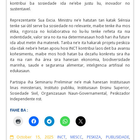
kontribui ba sosiedade ida ne’ebe justu liu, inovador no
sustentavel.
Reprezentante Sua Excia. Ministru ne’e hatutan tan katak Siénsia
tenke sai útil serve ba sosiedade no relevante, maibe tenke iha mos
étika, rigoroza no kolaborativa no liu-liu tenke refleta ita nia
indentidade, valor sira no ita nia determinasaun hodi hari iha future
ida abut metin iha matenek. Tanba ne’e ita hakarak projetu peskiza
ida-idak nebe’e hetan apoiu hosi INCT kontribui laos deit ba avansu
koñesimentu, maibe mos hodi hatan ba dezafiu konkretu sira iha
ita nia rain iha área sira hanesan ekonomia, biodiversidade
marinha, saude e seguransa alimentar, inteligencia artifisial no
edukasaun.
Partisipa iha Seminariu Preliminar ne’e mak hanesan Instituisaun
linas ministeriais, Instituto publiku, Instituisaun Ensinu Superior,
Sosiedade Sivil, Organizasaun Naun-Governamental, Peskizador
Independente nst.
FAHE BA :
Comments
October 15, 2025
INCT
,
MESCC
,
PESKIZA
,
PUBLISIDADE
,