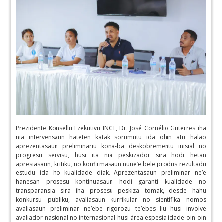
Prezidente Konsellu Ezekutivu INCT, Dr. José Cornélio Guterres iha
nia intervensaun hateten katak sorumutu ida ohin atu halao
aprezentasaun preliminariu kona-ba deskobrementu inisial no
progresu servisu, husi ita nia peskizador sira hodi hetan
apresiasaun, kritiku, no konfirmasaun nune’e bele produs rezultadu
estudu ida ho kualidade diak. Aprezentasaun preliminar ne’e
hanesan prosesu kontinuasaun hodi garanti kualidade no
transparansia sira iha prosesu peskiza tomak, desde hahu
konkursu publiku, avaliasaun kurrikular no sientífika nomos
avaliasaun preliminar ne’ebe rigorozu te’ebes liu husi involve
avaliador nasional no internasional husi área espesialidade oin-oin