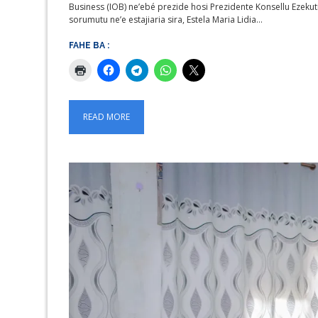
Business (IOB) ne’ebé prezide hosi Prezidente Konsellu Ezekuti
sorumutu ne’e estajiaria sira, Estela Maria Lidia…
FAHE BA :
READ MORE