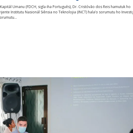
 Kapitál Umanu (FDCH, sigla iha Português), Dr. Cristóvão dos Reis hamutuk ho
rijente Institutu Nasionál Siênsia no Teknolojia (INCT) hala’o sorumutu ho Invest
 Sorumutu…