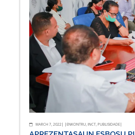
COMMENTS
MARCH 7, 2022
ENKONTRU
,
INCT
,
PUBLISIDADE
APREZENTASAUN ESBOSU PL