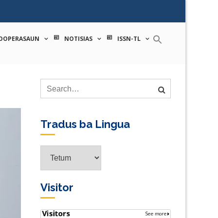
 tecnologia
OOPERASAUN
NOTISIAS
ISSN-TL
Tradus ba Lingua
Tradus
ba
Lingua
Visitor