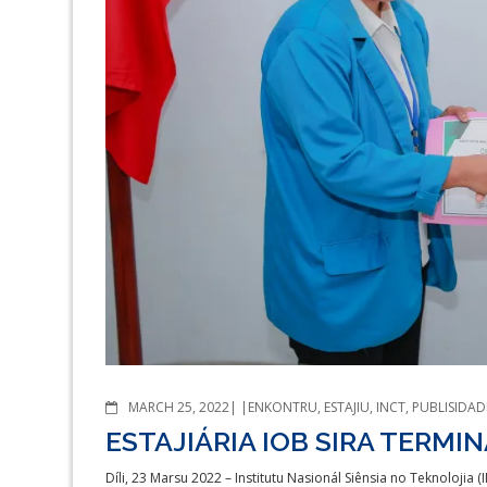
COMMENTS
MARCH 25, 2022
ENKONTRU
,
ESTAJIU
,
INCT
,
PUBLISIDAD
ESTAJIÁRIA IOB SIRA TERMIN
Díli, 23 Marsu 2022 – Institutu Nasionál Siênsia no Teknolojia 