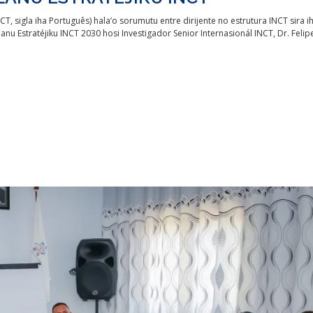
NCT, sigla iha Português) hala’o sorumutu entre dirijente no estrutura INCT sira i
nu Estratéjiku INCT 2030 hosi Investigador Senior Internasionál INCT, Dr. Felip