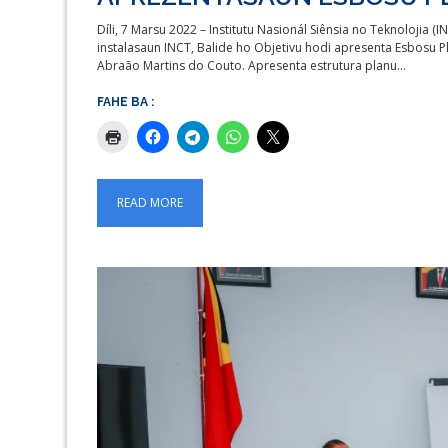
Díli, 7 Marsu 2022 – Institutu Nasionál Siênsia no Teknolojia (I
instalasaun INCT, Balide ho Objetivu hodi apresenta Esbosu Pla
Abraão Martins do Couto. Apresenta estrutura planu…
FAHE BA :
READ MORE