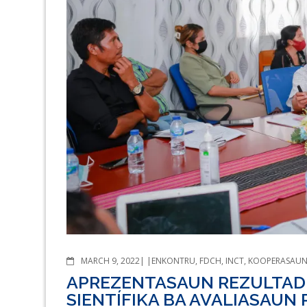
COMMENTS
MARCH 9, 2022
ENKONTRU
,
FDCH
,
INCT
,
KOOPERASAU
APREZENTASAUN REZULTAD
SIENTÍFIKA BA AVALIASAUN