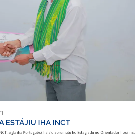
E
A ESTÁJIU IHA INCT
(INCT, sigla iha Português), hala’o sorumutu ho Estagiadu no Orientador hosi Inst