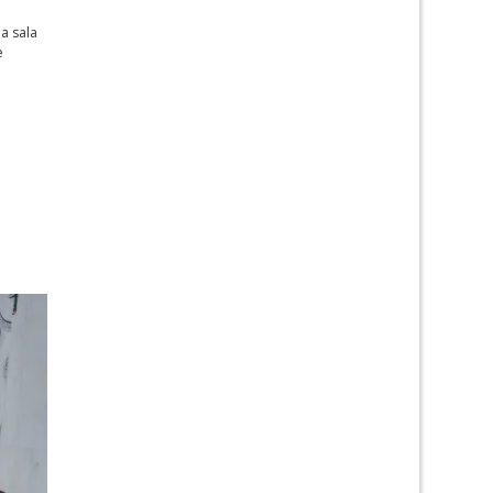
ha sala
e