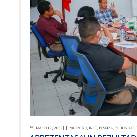
COMMENTS
MARCH 7, 2022
ENKONTRU
,
INCT
,
PESKIZA
,
PUBLISIDAD