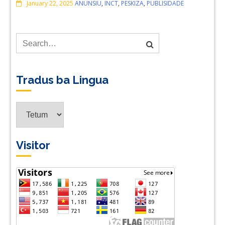
Comments
January 22, 2025
ANUNSIU
,
INCT
,
PESKIZA
,
PUBLISIDADE
Tradus ba Lingua
Tradus
ba
Lingua
Visitor