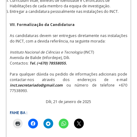
Curriculum Vitae, Bilhetes de Identidade e Certificados de
Habilitações de cada membro da equipa de investigação.
Entregar a candidatura pessoalmente nas instalações do INCT.
VII. Formalização da Candidatura
As candidaturas devem ser entregues diretamente nas instalações
do INCT, com a devida referência, na seguinte morada:
Instituto Nacional de Ciências e Tecnologia
(INCT)
Avenida de Balide (Infordepe), Díli.
Contactos:
Tel. (+670) 78558055.
Para qualquer dúvida ou pedido de informações adicionais pode
contactar-nos através dos endereços de e-mail
inct.secretariado@gmail.com
ou número de telefone +670
77538993.
Díli, 21 de janeiro de 2025
FAHE BA :