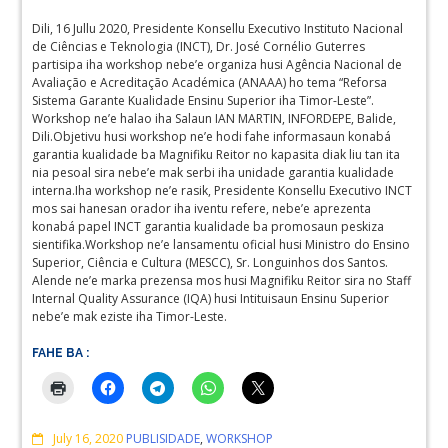
Dili, 16 Jullu 2020, Presidente Konsellu Executivo Instituto Nacional
de Ciências e Teknologia (INCT), Dr. José Cornélio Guterres
partisipa iha workshop nebe’e organiza husi Agência Nacional de
Avaliação e Acreditação Académica (ANAAA) ho tema “Reforsa
Sistema Garante Kualidade Ensinu Superior iha Timor-Leste”.
Workshop ne’e halao iha Salaun IAN MARTIN, INFORDEPE, Balide,
Dili.Objetivu husi workshop ne’e hodi fahe informasaun konabá
garantia kualidade ba Magnifiku Reitor no kapasita diak liu tan ita
nia pesoal sira nebe’e mak serbi iha unidade garantia kualidade
interna.Iha workshop ne’e rasik, Presidente Konsellu Executivo INCT
mos sai hanesan orador iha iventu refere, nebe’e aprezenta
konabá papel INCT garantia kualidade ba promosaun peskiza
sientifika.Workshop ne’e lansamentu oficial husi Ministro do Ensino
Superior, Ciência e Cultura (MESCC), Sr. Longuinhos dos Santos.
Alende ne’e marka prezensa mos husi Magnifiku Reitor sira no Staff
Internal Quality Assurance (IQA) husi Intituisaun Ensinu Superior
nebe’e mak eziste iha Timor-Leste.
FAHE BA :
Comments
July 16, 2020
PUBLISIDADE
,
WORKSHOP