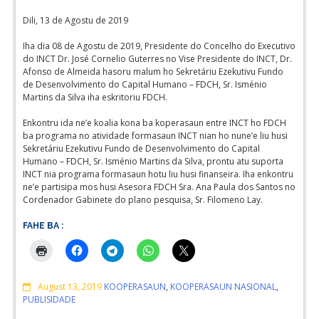
Dili, 13 de Agostu de 2019
Iha dia 08 de Agostu de 2019, Presidente do Concelho do Executivo
do INCT Dr. José Cornelio Guterres no Vise Presidente do INCT, Dr.
Afonso de Almeida hasoru malum ho Sekretáriu Ezekutivu Fundo
de Desenvolvimento do Capital Humano – FDCH, Sr. Isménio
Martins da Silva iha eskritoriu FDCH.
Enkontru ida ne’e koalia kona ba koperasaun entre INCT ho FDCH
ba programa no atividade formasaun INCT nian ho nune’e liu husi
Sekretáriu Ezekutivu Fundo de Desenvolvimento do Capital
Humano – FDCH, Sr. Isménio Martins da Silva, prontu atu suporta
INCT nia programa formasaun hotu liu husi finanseira. Iha enkontru
ne’e partisipa mos husi Asesora FDCH Sra. Ana Paula dos Santos no
Cordenador Gabinete do plano pesquisa, Sr. Filomeno Lay.
FAHE BA :
Comments
August 13, 2019
KOOPERASAUN
,
KOOPERASAUN NASIONAL
,
PUBLISIDADE