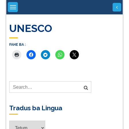
Skip
to
content
UNESCO
FAHE BA :
Tradus ba Lingua
Tradus
ba