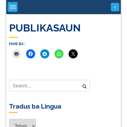
Skip
to
content
PUBLIKASAUN
FAHE BA :
Tradus ba Lingua
Tradus
ba