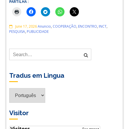
PARTILHA :
Comments
June 17, 2026
Anuncio
,
COOPERAÇÃO
,
ENCONTRO
,
INCT
,
PESQUISA
,
PUBLICIDADE
Tradus em Lingua
Tradus
em
Lingua
Visitor