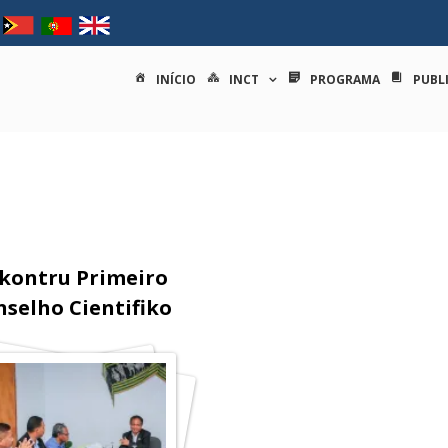
tituto nacional de ciências e
INÍCIO
INCT
PROGRAMA
PUBL
kontru Primeiro
nselho Cientifiko