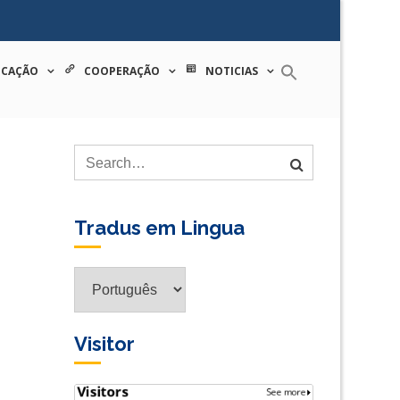
 tecnologia
ICAÇÃO
COOPERAÇÃO
NOTICIAS
Tradus em Lingua
Tradus
em
Lingua
Visitor