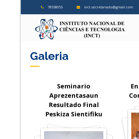
Skip
78558055
inct.secretariado@gmail.com
to
content
ins
Galeria
Seminario
En
Aprezentasaun
Co
Resultado Final
Peskiza Sientifiku