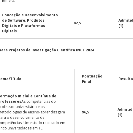
Ermera.
Conceção e Desenvolvimento
de Software, Produtos
Admiti
82,5
Digitais e Plataformas
(1)
Digitais
ara Projetos de Investigação Científica INCT 2024
Pontuação
Tema/Título
Result
Final
Formação Inicial e Contínua de
Professores
As competências do
rofessor universitário e as
Admitid
etodologias de ensino-aprendizagem
96,5
(1)
ara o desenvolvimento de
ompetências. Um estudo realizado em
inco universidades em TL