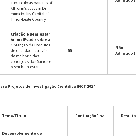
Admitido (
Tuberculosis patients of
All form’s cases in Dili
municipality Capital of
Timor-Leste Country
Criação e Bem-estar
Animal
Estudo sobre a
Obtenção de Produtos
Não
de qualidade através
55
Admitido (
da melhoria das
condições dos Suínos e
o seu bem-estar
ara Projetos de Investigação Científica INCT 2024
Tema/Título
Pontuação
Final
Result
Desenvolvimento de