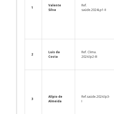
Valente
Ref.
1
Silva
saúde.2024Lp1-II
Luis da
Ref. Clima.
2
Costa
2024.lp2-III
Alípio de
Ref.saúde.2024.lp3-
3
Almeida
I