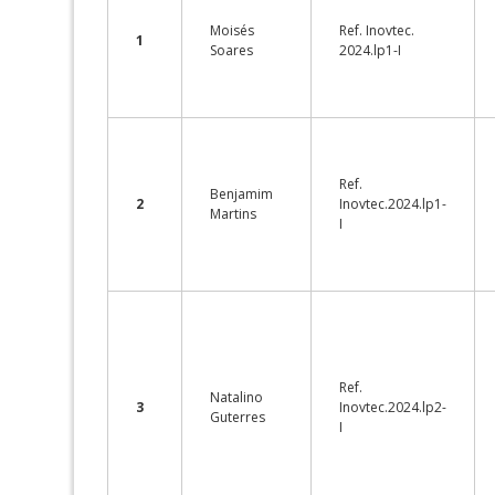
Moisés
Ref. Inovtec.
1
Soares
2024.lp1-I
Ref.
Benjamim
2
Inovtec.2024.lp1-
Martins
I
Ref.
Natalino
3
Inovtec.2024.lp2-
Guterres
I