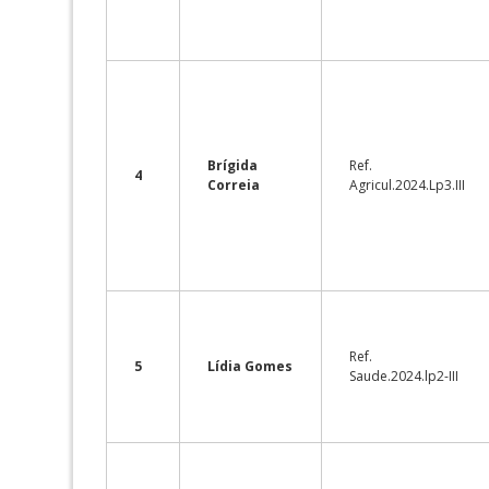
Brígida
Ref.
4
Correia
Agricul.2024.Lp3.III
Ref.
5
Lídia Gomes
Saude.2024.lp2-III