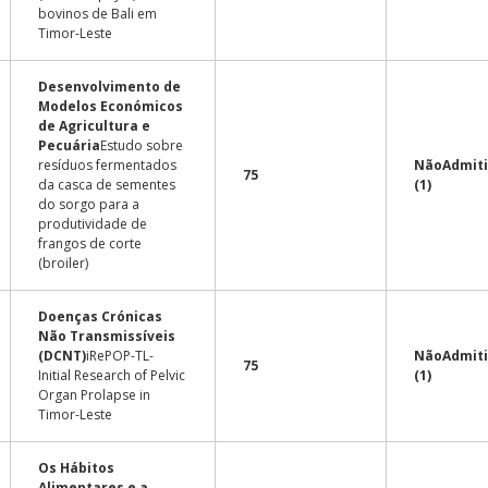
bovinos de Bali em
Timor-Leste
Desenvolvimento de
Modelos Económicos
de Agricultura e
Pecuária
Estudo sobre
resíduos fermentados
Não
Admit
75
da casca de sementes
(1)
do sorgo para a
produtividade de
frangos de corte
(broiler)
Doenças Crónicas
Não Transmissíveis
(DCNT)
iRePOP-TL-
Não
Admit
75
Initial Research of Pelvic
(1)
Organ Prolapse in
Timor-Leste
Os Hábitos
Alimentares e a