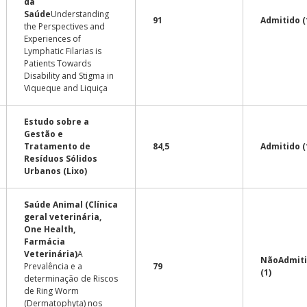
da
Saúde
Understanding
91
Admitido (
the Perspectives and
Experiences of
Lymphatic Filarias is
Patients Towards
Disability and Stigma in
Viqueque and Liquiça
Estudo sobre a
Gestão e
Tratamento de
84,5
Admitido (
Resíduos Sólidos
Urbanos (Lixo)
Saúde Animal (Clínica
geral veterinária,
One Health,
Farmácia
Veterinária)
A
Não
Admit
Prevalência e a
79
(1)
determinação de Riscos
de Ring Worm
(Dermatophyta) nos