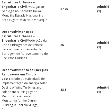
Estruturas Urbanas –
Engenharia Civil
Investigasaun
Admiti
87,75
Geologia no Geofizika ba Rai
(1)
Monu iha Estrada Nasional iha
Area Lugatoi Municipio Viqueque
Desenvolvimento de
Estruturas Urbanas –
Engenharia Civil
Modelação da
Admiti
Bacia Hidrográfica de Irabere
86
(1)
para o dimensionamento da
Barragem de Aproveitamento do
Recursos Hídricos
Desenvolvimento da Energias
Renováveis em Timor-
Leste
Estudo de viabilidade de
implementação da energia solar:
Desing of Wind Turbines and
Admiti
83,5
Solar panels Using Hybrid
(1)
Methods Based on IoT
Monitoring for the Church
Building In Ponilala Village,