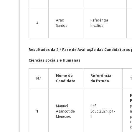
Arão
Referência
4
Santos
Inválida
Resultados da 2.ª Fase de Avaliação das
Candidaturas p
Ciências Sociais e Humanas
Nome do
Referência
N.º
Candidato
do Estudo
Manuel
Ref.
p
1
Azancot de
Educ.2024.lp1-
m
Menezes
II
p
c
c