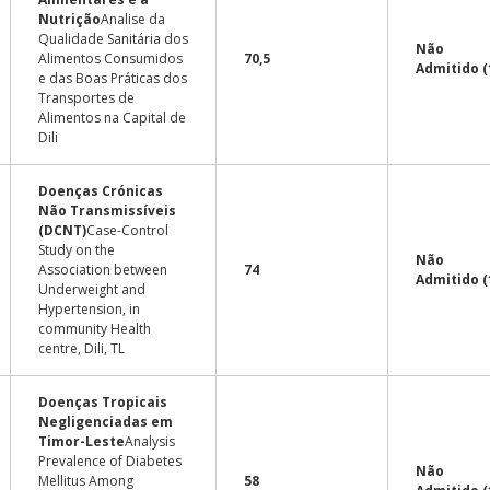
Nutrição
Analise da
Qualidade Sanitária dos
Não
Alimentos Consumidos
70,5
Admitido (
e das Boas Práticas dos
Transportes de
Alimentos na Capital de
Dili
Doenças Crónicas
Não Transmissíveis
(DCNT)
Case-Control
Study on the
Não
Association between
74
Admitido (
Underweight and
Hypertension, in
community Health
centre, Dili, TL
Doenças Tropicais
Negligenciadas em
Timor-Leste
Analysis
Prevalence of Diabetes
Não
Mellitus Among
58