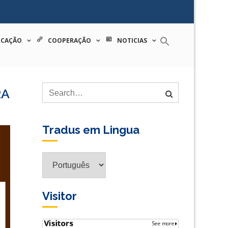
 tecnologia
ICAÇÃO
COOPERAÇÃO
NOTICIAS
RA
Tradus em Lingua
Tradus
em
Lingua
Visitor