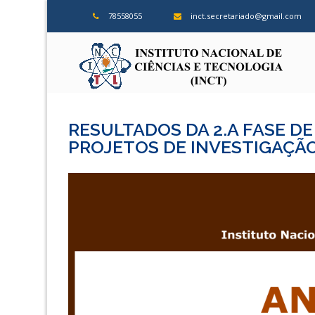
Skip
78558055
inct.secretariado@gmail.com
to
content
ins
RESULTADOS DA 2.A FASE D
PROJETOS DE INVESTIGAÇÃO 