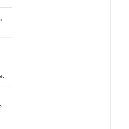
do
ado
o