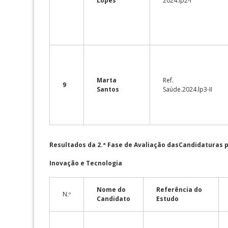
Lopes
2024.lp2-I
Marta
Ref.
9
Santos
Saúde.2024.lp3-II
Resultados da 2.ª Fase de Avaliação dasCandidaturas p
Inovação e Tecnologia
Nome do
Referência do
N.º
Candidato
Estudo