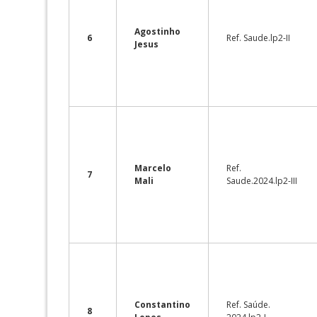
Agostinho
6
Ref. Saude.lp2-II
Jesus
Marcelo
Ref.
7
Mali
Saude.2024.lp2-III
Constantino
Ref. Saúde.
8