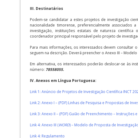
III. Destinatários
Podem-se candidatar a estes projetos de investigação cientí
nacionalidade timorense, preferencialmente associados a 
investigação, instituições estatais de natureza científ
coordenador principal responsável pelo projeto de investig
Para mais informações, os interessados devem consultar o 
seguem na descrição. Deverá preencher o Anexo III – Modelo 
Em alternativa, os interessados poderão deslocar-se às ins
número:
78558055.
IV. Anexos em Língua Portuguesa:
Link 1: Anúncio de Projetos de Investigação Científica INCT 20
Link 2: Anexo I – (PDF) Linhas de Pesquisa e Propostas de Inv
Link 3: Anexo II – (PDF) Guião de Preenchimento – Instruções 
Link 4: Anexo III (
WORD
) – Modelo de Proposta de Investigaçã
Link 4: Regulamento