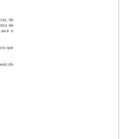
icas, de
ntos de
 será o
exos que
ravés do