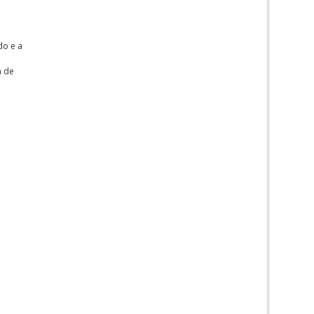
do e a
a de