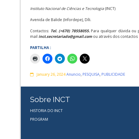
Instituto Nacional de Ciências e Tecnologia
(INCT)
Avenida de Balide (Infordepe), Díli.
Contactos:
Tel. (+670) 78558055.
Para qualquer dúvida ou 
mail
inct.secretariado@gmail.com
ou através dos contactos 
PARTILHA :
Comments
January 26, 2024
Anuncio
,
PESQUISA
,
PUBLICIDADE
Sobre INCT
HISTORIA DO INCT
PROGRAM