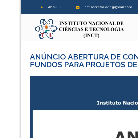
Skip
78558055
inct.secretariado@gmail.com
to
content
ins
ANÚNCIO ABERTURA DE CON
FUNDOS PARA PROJETOS DE 