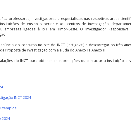
fica professores, investigadores e especialistas nas respetivas áreas científ
instituições de ensino superior e /ou centros de investigação, departame
ica ou empresas ligadas à I&T em Timor-Leste. O investigador Responsável
ação.
anúncio do concurso no site do INCT (inct.gov.tl) e descarregar os três an
de Proposta de Investigação com a ajuda do Anexo I e Anexo II.
talações do INCT para obter mais informações ou contactar a instituição at
24
estigação INCT 2024
e Exemplos
o 2024