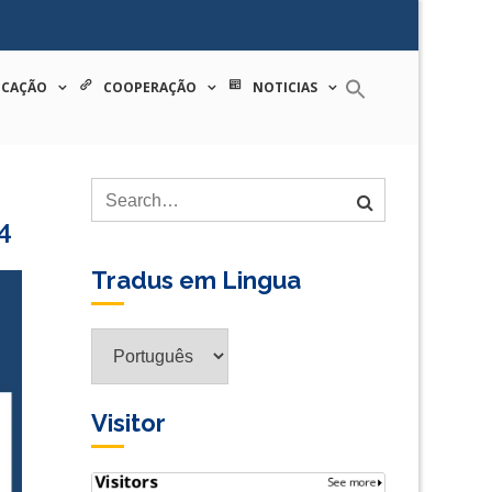
 tecnologia
ICAÇÃO
COOPERAÇÃO
NOTICIAS
4
Tradus em Lingua
Tradus
em
Lingua
Visitor