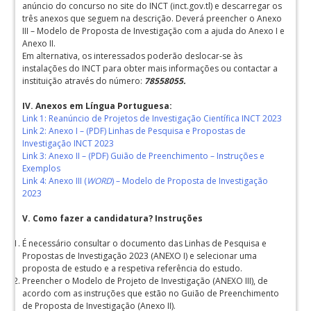
anúncio do concurso no site do INCT (inct.gov.tl) e descarregar os
três anexos que seguem na descrição. Deverá preencher o Anexo
III – Modelo de Proposta de Investigação com a ajuda do Anexo I e
Anexo II.
Em alternativa, os interessados poderão deslocar-se às
instalações do INCT para obter mais informações ou contactar a
instituição através do número:
78558055.
IV. Anexos em Língua Portuguesa:
Link 1: Reanúncio de Projetos de Investigação Científica INCT 2023
Link 2: Anexo I – (PDF) Linhas de Pesquisa e Propostas de
Investigação INCT 2023
Link 3: Anexo II – (PDF) Guião de Preenchimento – Instruções e
Exemplos
Link 4: Anexo III (
WORD
) – Modelo de Proposta de Investigação
2023
V.
Como fazer a candidatura? Instruções
É necessário consultar o documento das Linhas de Pesquisa e
Propostas de Investigação 2023 (ANEXO I) e selecionar uma
proposta de estudo e a respetiva referência do estudo.
Preencher o Modelo de Projeto de Investigação (ANEXO III), de
acordo com as instruções que estão no Guião de Preenchimento
de Proposta de Investigação (Anexo II).