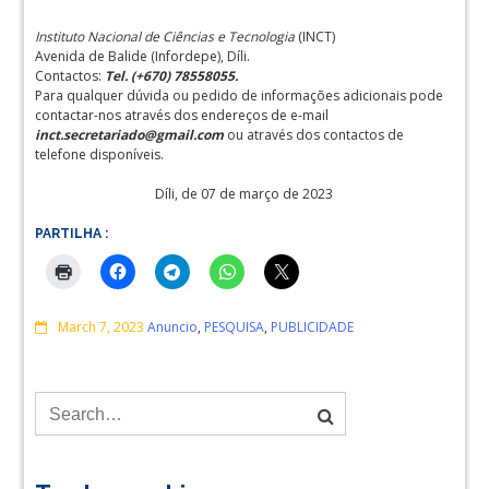
Instituto Nacional de Ciências e Tecnologia
(INCT)
Avenida de Balide (Infordepe), Díli.
Contactos:
Tel. (+670) 78558055.
Para qualquer dúvida ou pedido de informações adicionais pode
contactar-nos através dos endereços de e-mail
inct.secretariado@gmail.com
ou através dos contactos de
telefone disponíveis.
Díli, de 07 de março de 2023
PARTILHA :
Comments
March 7, 2023
Anuncio
,
PESQUISA
,
PUBLICIDADE