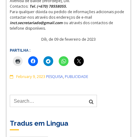
Avenida de Balide (Infordepe), Díli.
Contactos:
Tel. (+670) 78558055.
Para qualquer dúvida ou pedido de informações adicionais pode
contactar-nos através dos endereços de e-mail
inct.secretariado@gmail.com
ou através dos contactos de
telefone disponíveis.
Díli, de 09 de fevereiro de 2023
PARTILHA :
Comments
February 9, 2023
PESQUISA
,
PUBLICIDADE
Tradus em Lingua