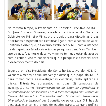
No mesmo tempo, o Presidente do Conselho Executivo do INCT,
Dr. José Cornélio Guterres, agradeceu a iniciativa do Chefe de
Gabinete do Primeiro-Ministro e a equipa para discutir as áreas
prioritárias das pesquisas científicas ligado com a cadeia de valor.
Continuo a dizer que, o Governo estabelece o INCT com a intenção
de dar apoio ao Estado através das pesquisas científicas. Também
apelou que, fazemos o desenvolvimento tem que estar de acordo
com o estudo. Assim, considerou que, a pesquisa é essencial para
o desenvolvimento do país.
Segundo o I Vise-Presidente do Conselho Executivo do INCT, Dr.
Valentim Ximenes, na sua intervenção disse que, o papel do INCT é
para tomar conta as investigações científicas, tanto aplicada e
básica. Entretanto, apresentou as duas (2) temáticas de
investigação como
“Desenvolvimento do Setor da Agricultura e
Sustentabilidade Ecossistema Para a Incrementação dos Valores de
Cadeia Alimentar”
e
“Desenvolvimento Económico Sustentavel,
Diversificado e Inclusivo”
que é constituido pelos dez (10) linhas de
pesquisas e cinco (5) projetos de estudos para sustentar a política