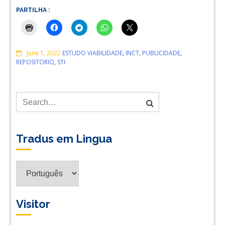
PARTILHA :
Comments
June 1, 2022
ESTUDO VIABILIDADE
,
INCT
,
PUBLICIDADE
,
REPOSITORIO
,
STI
Tradus em Lingua
Tradus
em
Lingua
Visitor