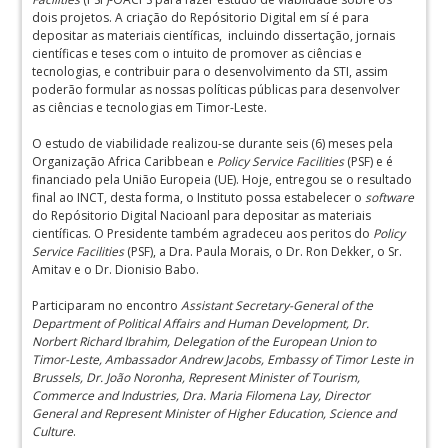
dois projetos. A criação do Repósitorio Digital em sí é para
depositar as materiais científicas, incluindo dissertação, jornais
científicas e teses com o intuito de promover as ciências e
tecnologias, e contribuir para o desenvolvimento da STI, assim
poderão formular as nossas políticas públicas para desenvolver
as ciências e tecnologias em Timor-Leste.
O estudo de viabilidade realizou-se durante seis (6) meses pela
Organização Africa Caribbean e
Policy Service Facilities
(PSF) e é
financiado pela União Europeia (UE). Hoje, entregou se o resultado
final ao INCT, desta forma, o Instituto possa estabelecer o
software
do Repósitorio Digital Nacioanl para depositar as materiais
científicas. O Presidente também agradeceu aos peritos do
Policy
Service Facilities
(PSF), a Dra. Paula Morais, o Dr. Ron Dekker, o Sr.
Amitav e o Dr. Dionisio Babo.
Participaram no encontro
Assistant Secretary-General of the
Department of Political Affairs and Human Development
,
Dr.
Norbert Richard Ibrahim
,
Delegation of the European Union to
Timor-Leste
,
Ambassador Andrew Jacobs
,
Embassy of Timor Leste in
Brussels
, Dr. João Noronha, Represent
Minister of Tourism,
Commerce and Industries
,
Dra. Maria Filomena Lay, Director
General
and
Represent Minister of Higher Education, Science and
Culture
.