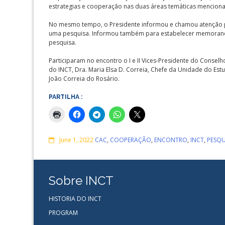
estrategias e cooperação nas duas áreas temáticas menciona
No mesmo tempo, o Presidente informou e chamou atenção p
uma pesquisa. Informou também para estabelecer memorando en
pesquisa.
Participaram no encontro o I e II Vices-Presidente do Conselh
do INCT, Dra. Maria Elsa D. Correia, Chefe da Unidade do Est
João Correia do Rosário.
PARTILHA :
Comments
June 1, 2022
CAC
,
COOPERAÇÃO
,
ENCONTRO
,
INCT
,
PESQU
Sobre INCT
HISTORIA DO INCT
PROGRAM