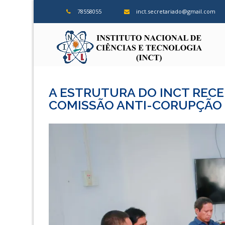
Skip
78558055
inct.secretariado@gmail.com
to
content
ins
A ESTRUTURA DO INCT RECE
COMISSÃO ANTI-CORUPÇÃO 