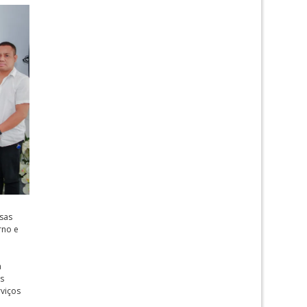
isas
rno e
a
as
rviços