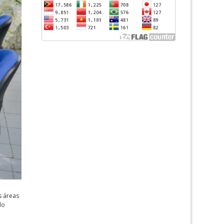
s áreas
do