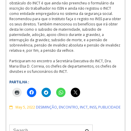
obstáculo do INCT é que ainda não preencheu o formulário da
inscrição do trabalhador no ISSN e ainda não registou o INCT
como entidade empregadora no sistema da segurança social.
Recomendou para que o Instituto faça o registo no INSS para obter
os seus direitos. Também mencionou os benefícios que irá obter
desta lei como o subsidio de maternidade, subsidio de
paternidade, adoção, apoio clínico durante a gravidez, a
interrupção da gravidez, subsidio de morte, e a pensão de
sobrevivência, pensão de invalidez absoluta e pensão de invalidez
relativa e, por fim, a pensão da velhice.
Participaram no encontro a Secretária Executiva do INCT, Dra.
Maria Elsa D. Correia, os chefes de departamentos, os chefes de
divisões e os funcionários do INCT.
PARTILHA :
Comments
May 5, 2022
DESIMINÇÃO
,
ENCONTRO
,
INCT
,
INSS
,
PUBLICIDADE