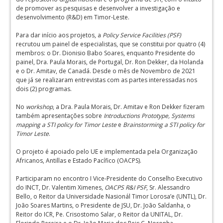
de promover as pesquisas e desenvolver a investigação e
desenvolvimento (R&D) em Timor-Leste.
Para dar início aos projetos, a
Policy Service Facilities (PSF)
recrutou um painel de especialistas, que se constitui por quatro (4)
membros: o Dr. Dionisio Babo Soares, enquanto Presidente do
painel, Dra. Paula Morais, de Portugal, Dr. Ron Dekker, da Holanda
e o Dr. Amitav, de Canadá. Desde o mês de Novembro de 2021
que já se realizaram entrevistas com as partes interessadas nos
dois (2) programas.
No
workshop
, a Dra. Paula Morais, Dr. Amitav e Ron Dekker fizeram
também apresentações sobre
Introductions Prototype,
Systems
mapping a STI policy for Timor Leste
e
Brainstorming a STI policy for
Timor Leste
.
O projeto é apoiado pelo UE e implementada pela Organização
Africanos, Antillas e Estado Pacífico (OACPS).
Participaram no encontro I Vice-Presidente do Conselho Executivo
do INCT, Dr. Valentim Ximenes,
OACPS R&I PSF
, Sr. Alessandro
Bello, o Reitor da Universidade Nasionál Timor Lorosa’e (UNTL), Dr.
João Soares Martins, o Presidente de JSU, Dr. João Saldanha, o
Reitor do ICR, Pe. Crisostomo Salar, o Reitor da UNITAL, Dr.