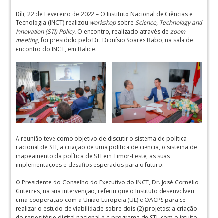
Díli, 22 de Fevereiro de 2022 – O Instituto Nacional de Ciências e
Tecnologia (INCT) realizou
workshop
sobre
Science, Technology and
Innovation (STI) Policy.
O encontro, realizado através de
zoom
meeting
, foi presidido pelo Dr. Dionísio Soares Babo, na sala de
encontro do INCT, em Balide.
A reunião teve como objetivo de discutir o sistema de política
nacional de STI, a criação de uma política de ciência, o sistema de
mapeamento da política de STI em Timor-Leste, as suas
implementações e desafios esperados para o futuro.
O Presidente do Conselho do Executivo do INCT, Dr. José Cornélio
Guterres, na sua intervenção, referiu que o Instituto desenvolveu
uma cooperação com a União Europeia (UE) e OACPS para se
realizar o estudo de viabilidade sobre dois (2) projetos: a criação
do repositório digital nacional e o programa de STI, com o intuito