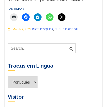
Florindo Pereira e o Dr. João Maria dos Reis C. Noronha.
PARTILHA :
Comments
March 7, 2022
INCT
,
PESQUISA
,
PUBLICIDADE
,
STI
Tradus em Lingua
Tradus
em
Lingua
Visitor