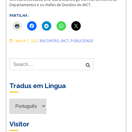
Departamentos e os chefes de Divisões do INCT.
PARTILHA :
Comments
March 7, 2022
ENCONTRO
,
INCT
,
PUBLICIDADE
Tradus em Lingua
Tradus
em
Lingua
Visitor