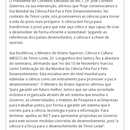
O Presidente do Conselho Executivo do INCT, Dr. José Cornélio
Guterres, na sua intervenção, afirmou que “hoje comemoramos o
Dia Mundial da Ciência Pela Paz e Pelo Desenvolvimento. No
contexto de Timor-Leste, nós promovemos as ciências para tornar
a vida do povo mais próspero. A ciência tem força para
transformar o povo para que este seja crítico e seja capaz de criar
e desenvolver de forma eficiente e sustentável. Segundo as
referências dos países desenvolvidos, a ciência é a chave de
sucesso.
Sua Excelência, o Ministro do Ensino Superior, Ciência e Cultura
(MESCC) de Timor-Leste, Dr. Longuinhos dos Santos, fez a abertura
do seminário, afirmando que “no dia 10 de Novembro marcou
como Celebração do dia Mundial da Ciência Pela Paz e Pelo
Desenvolvimento. Esta iniciativa vem do nível mundial para
estimular a ciência como um instrumento para promover a paz e
desenvolvimento”. O Ministro do Ensino Superior afirmou que
“para garantir um futuro melhor, temos que ser uma sociedade
inclusiva e organizada através de um sistema que envolva o
Governo, as Universidades, o Instituto de Pesquisa e as Empresas
para trabalhar juntos, por forma a garantir um sistema que é
correto para a ciência, tecnologia e para a informação. Para
terminar, apelou ao INCT para apresentar propostas ao Governo
para este acionar medidas concretas de desenvolvimento, pois “a
ciência é a força para o desenvolvimento de Timor-Leste”.