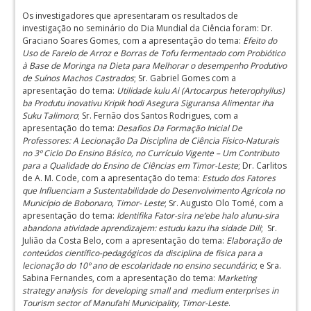
Os investigadores que apresentaram os resultados de
investigação no seminário do Dia Mundial da Ciência foram: Dr.
Graciano Soares Gomes, com a apresentação do tema:
Efeito do
Uso de Farelo de Arroz e Borras de Tofu fermentado com Probiótico
à Base de Moringa na Dieta para Melhorar o desempenho Produtivo
de Suínos Machos Castrados
; Sr. Gabriel Gomes com a
apresentação do tema:
Utilidade kulu Ai (Artocarpus heterophyllus)
ba Produtu inovativu Kripik hodi Asegura Siguransa Alimentar iha
Suku Talimoro
; Sr. Fernão dos Santos Rodrigues, com a
apresentação do tema:
Desafios Da Formação Inicial De
Professores: A Lecionação Da Disciplina de Ciência Físico-Naturais
no 3º Ciclo Do Ensino Básico, no Currículo Vigente – Um Contributo
para a Qualidade do Ensino de Ciências em Timor-Leste
; Dr. Carlitos
de A. M. Code, com a apresentação do tema:
Estudo dos Fatores
que Influenciam a Sustentabilidade do Desenvolvimento Agrícola no
Município de Bobonaro, Timor- Leste
; Sr. Augusto Olo Tomé, com a
apresentação do tema:
Identifika Fator-sira ne’ebe halo alunu-sira
abandona atividade aprendizajem: estudu kazu iha sidade Dili
; Sr.
Julião da Costa Belo, com a apresentação do tema:
Elaboração de
conteúdos científico-pedagógicos da disciplina de física para a
lecionação do 10º ano de escolaridade no ensino secundário
; e Sra.
Sabina Fernandes, com a apresentação do tema:
Marketing
strategy analysis for developing small and medium enterprises in
Tourism sector of Manufahi Municipality, Timor-Leste
.