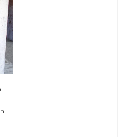
a
cam