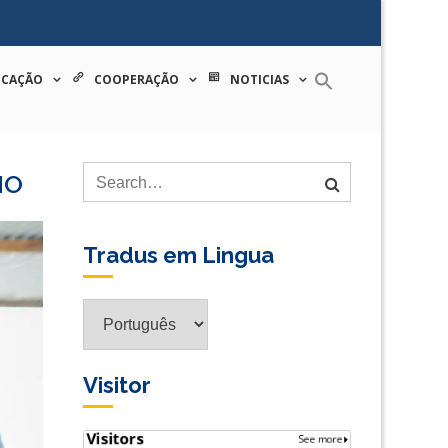
 tecnologia
ICAÇÃO
COOPERAÇÃO
NOTICIAS
NO
Tradus em Lingua
Tradus
em
Lingua
Visitor