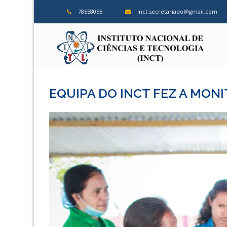
Skip
78558055
inct.secretariado@gmail.com
to
content
ins
EQUIPA DO INCT FEZ A MON