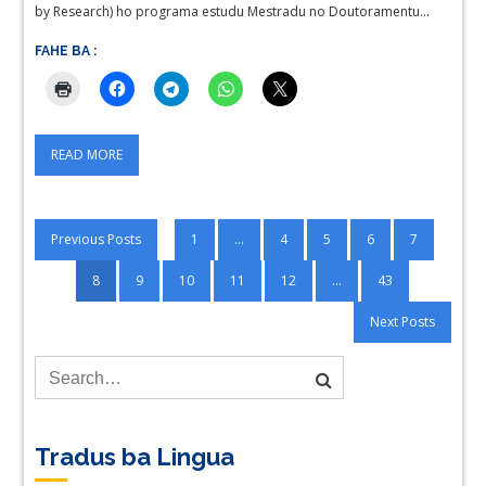
by Research) ho programa estudu Mestradu no Doutoramentu…
FAHE BA :
READ MORE
Posts
Previous Posts
1
…
4
5
6
7
pagination
8
9
10
11
12
…
43
Next Posts
Tradus ba Lingua