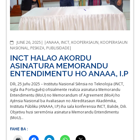
COMMENTS
JUNE 26, 2025
ANAAA
,
INCT
,
KOOPERASAUN
,
KOOPERASAUN
NASIONAL
,
PESKIZA
,
PUBLISIDADE
INCT HALAO AKORDU
ASINATURA MEMORANDU
ENTENDIMENTU HO ANAAA, I.P
Díli, 25 Juñu 2025 – Institutu Nasional Siênsia no Teknolojia (INCT,
sigla iha Português) ofisialmente realiza asinatura Memorandu
Entendimentu (MoU) no Memorandum of Agreement (MoA) ho
Ajénsia Nasional ba Avaliasaun no Akreditasaun Akadémika,
Institutu Públiku (ANAAA, I.P) iha sala konferensia INCT, Balide, Dili.
Objetivu husi seremónia asinatura Memorandu Entendimentu
(MoU)…
FAHE BA :