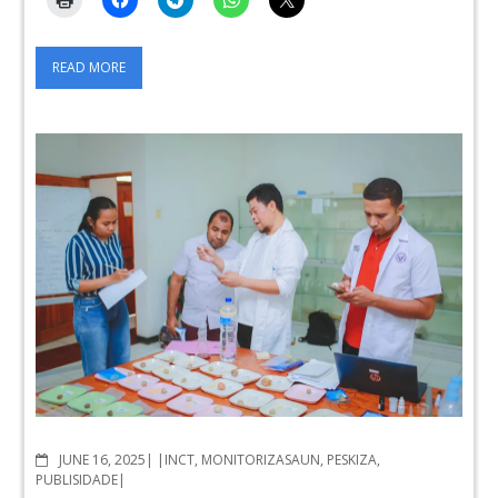
READ MORE
COMMENTS
JUNE 16, 2025
INCT
,
MONITORIZASAUN
,
PESKIZA
,
PUBLISIDADE