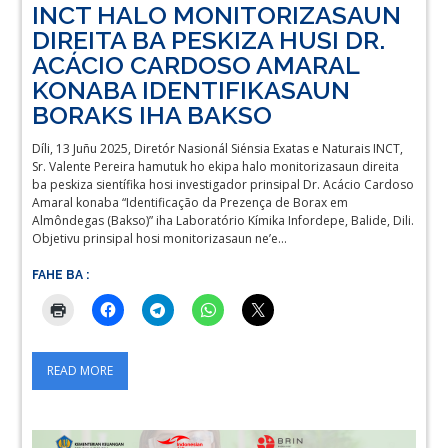
INCT HALO MONITORIZASAUN
DIREITA BA PESKIZA HUSI DR.
ACÁCIO CARDOSO AMARAL
KONABA IDENTIFIKASAUN
BORAKS IHA BAKSO
Díli, 13 Juñu 2025, Diretór Nasionál Siénsia Exatas e Naturais INCT,
Sr. Valente Pereira hamutuk ho ekipa halo monitorizasaun direita
ba peskiza sientífika hosi investigador prinsipal Dr. Acácio Cardoso
Amaral konaba “Identificação da Prezença de Borax em
Almôndegas (Bakso)” iha Laboratório Kímika Infordepe, Balide, Dili.
Objetivu prinsipal hosi monitorizasaun ne’e…
FAHE BA :
READ MORE