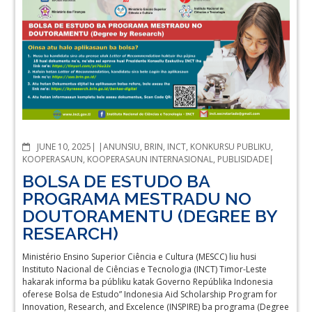
COMMENTS
JUNE 10, 2025
ANUNSIU
,
BRIN
,
INCT
,
KONKURSU PUBLIKU
,
KOOPERASAUN
,
KOOPERASAUN INTERNASIONAL
,
PUBLISIDADE
BOLSA DE ESTUDO BA
PROGRAMA MESTRADU NO
DOUTORAMENTU (DEGREE BY
RESEARCH)
Ministério Ensino Superior Ciência e Cultura (MESCC) liu husi
Instituto Nacional de Ciências e Tecnologia (INCT) Timor-Leste
hakarak informa ba públiku katak Governo Repúblika Indonesia
oferese Bolsa de Estudo” Indonesia Aid Scholarship Program for
Innovation, Research, and Excelence (INSPIRE) ba programa (Degree