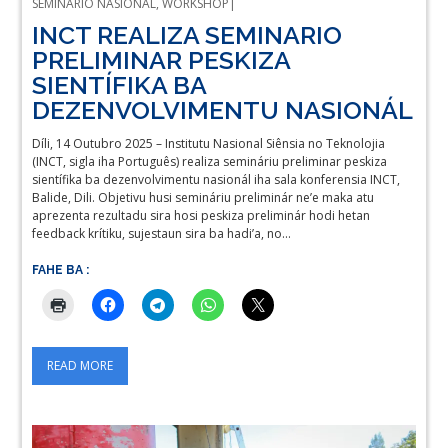
SEMINARIO NASIONAL
,
WORKSHOP
INCT REALIZA SEMINARIO
PRELIMINAR PESKIZA
SIENTÍFIKA BA
DEZENVOLVIMENTU NASIONÁL
Díli, 14 Outubro 2025 – Institutu Nasional Siênsia no Teknolojia
(INCT, sigla iha Português) realiza semináriu preliminar peskiza
sientífika ba dezenvolvimentu nasionál iha sala konferensia INCT,
Balide, Dili. Objetivu husi semináriu preliminár ne’e maka atu
aprezenta rezultadu sira hosi peskiza preliminár hodi hetan
feedback krítiku, sujestaun sira ba hadi’a, no…
FAHE BA :
READ MORE