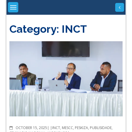
Skip
to
content
Category:
INCT
COMMENTS
OCTOBER 15, 2025
INCT
,
MESCC
,
PESKIZA
,
PUBLISIDADE
,