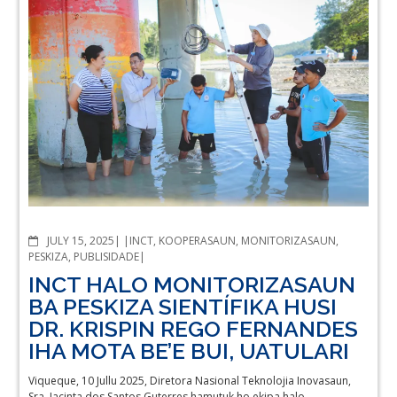
COMMENTS
JULY 15, 2025
INCT
,
KOOPERASAUN
,
MONITORIZASAUN
,
PESKIZA
,
PUBLISIDADE
INCT HALO MONITORIZASAUN
BA PESKIZA SIENTÍFIKA HUSI
DR. KRISPIN REGO FERNANDES
IHA MOTA BE’E BUI, UATULARI
Viqueque, 10 Jullu 2025, Diretora Nasional Teknolojia Inovasaun,
Sra. Jacinta dos Santos Guterres hamutuk ho ekipa halo