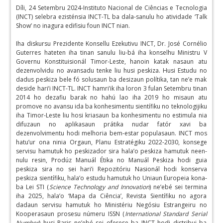
Díli, 24 Setembru 2024-Instituto Nacional de Ciências e Tecnologia
(INCT) selebra ezisténsia INCT-TL ba dala-sanulu ho atividade ‘Talk
Show’ no inagura edifisiu foun INCT nian.
Iha diskursu Prezidente Konsellu Ezekutivu INCT, Dr. José Cornélio
Guterres hateten iha tinan sanulu liu-bá iha konselhu Ministru V
Governu Konstituisionál Timor-Leste, hanoin katak nasaun atu
dezenvolvidu no avansadu tenke liu husi peskiza. Husi Estudu no
dadus peskiza bele fó solusaun ba desizaun polítika, tan ne’e mak
deside hari’i INCT-TL. INCT hamri’ik iha loron 3 fulan Setembru tinan
2014 ho dezafiu barak no hahú lao iha 2019 ho misaun atu
promove no avansu ida ba konhesimentu sientífiku no teknologijiku
iha Timor-Leste liu hosi kriasaun ba konhesimentu no estimula nia
difuzaun no aplikasaun prátika nudar fatór xavi ba
dezenvolvimentu hodi melhoria bem-estar populasaun. INCT mos
hatu’ur ona ninia Orgaun, Planu Estratégiku 2022-2030, konsege
servisu hamutuk ho peskizador sira hala’o peskiza hamutuk neen-
nulu resin, Prodúz Manuál Étika no Manuál Peskiza hodi guia
peskiza sira no sei hari’i Repozitóriu Nasionál hodi konserva
peskiza sientífiku, hala’o estudu hamutuk ho Uniaun Europeia kona-
ba Lei STI (
Science Technology and Innovation
) ne’ebé sei termina
iha 2025, hala’o ‘Mapa da Ciência’, Revista Sientífiku no agora
dadaun servisu hamutuk ho Ministériu Negósiu Estrangeiru no
Kooperasaun prosesu númeru ISSN (
International Standard Serial
Number
) husi Paris ne’ebé sei oferese ba INCT hodi distribui ba