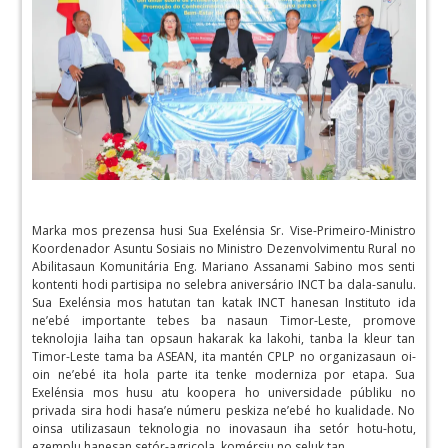
Marka mos prezensa husi Sua Exelénsia Sr. Vise-Primeiro-Ministro
Koordenador Asuntu Sosiais no Ministro Dezenvolvimentu Rural no
Abilitasaun Komunitária Eng. Mariano Assanami Sabino mos senti
kontenti hodi partisipa no selebra aniversário INCT ba dala-sanulu.
Sua Exelénsia mos hatutan tan katak INCT hanesan Instituto ida
ne’ebé importante tebes ba nasaun Timor-Leste, promove
teknolojia laiha tan opsaun hakarak ka lakohi, tanba la kleur tan
Timor-Leste tama ba ASEAN, ita mantén CPLP no organizasaun oi-
oin ne’ebé ita hola parte ita tenke moderniza por etapa. Sua
Exelénsia mos husu atu koopera ho universidade públiku no
privada sira hodi hasa’e númeru peskiza ne’ebé ho kualidade. No
oinsa utilizasaun teknologia no inovasaun iha setór hotu-hotu,
ezemplu hanesan setór-agricola, komérsiu no seluk tan.