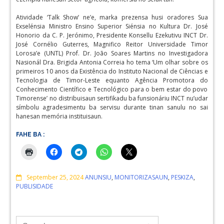
Atividade ‘Talk Show’ ne’e, marka prezensa husi oradores Sua
Exselénsia Ministro Ensino Superior Siénsia no Kultura Dr. José
Honorio da C. P. Jerónimo, Presidente Konsellu Ezekutivu INCT Dr.
José Cornélio Guterres, Magnifico Reitor Universidade Timor
Lorosa’e (UNTL) Prof. Dr. João Soares Martins no Investigadora
Nasionál Dra. Brigida Antonia Correia ho tema ‘Um olhar sobre os
primeiros 10 anos da Existência do Instituto Nacional de Ciências e
Tecnologia de Timor-Leste equanto Agência Promotora do
Conhecimento Científico e Tecnológico para o bem estar do povo
Timorense’ no distribuisaun sertifikadu ba funsionáriu INCT nu’udar
símbolu agradesimentu ba servisu durante tinan sanulu no sai
hanesan memória instituisaun.
FAHE BA :
Comments
September 25, 2024
ANUNSIU
,
MONITORIZASAUN
,
PESKIZA
,
PUBLISIDADE