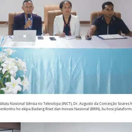
 Institutu Nasional Siênsia no Teknolojia (INCT), Dr. Augusto da Conceição Soares
’o enkontru ho ekipa Badang Riset dan Inovasi Nasional (BRIN), liu-hosi platafo