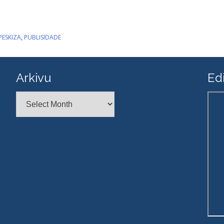
PESKIZA
,
PUBLISIDADE
Arkivu
Edi
Arkivu