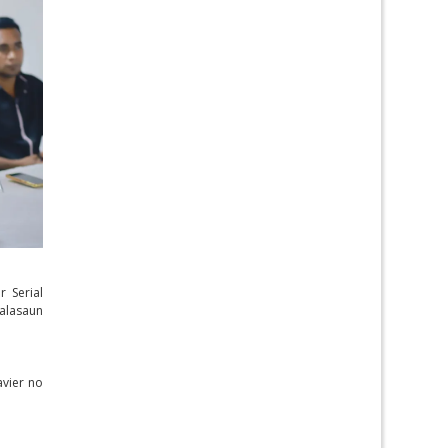
r Serial
talasaun
avier no