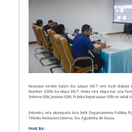
Reuniaun ne’ebé hala’o iha salaun INCT ne’e hodi diskute k
Number (ISSN) ba ekipa INCT. Antes ne’e ekipa tuir ona for
Sistema ISSN, Jestaun ISSN, Prátika Rejistrasaun ISSN no seluk t
Enkontru ne’e akompaña hosi Xefe Departamentu Polítika Plan
Tékniku Relasoens Externa, Sra. Agustinha de Sousa.
FAHE BA :