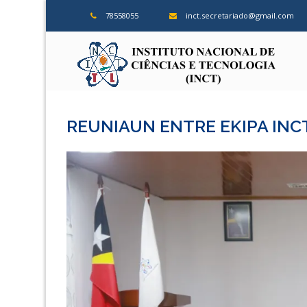
Skip
78558055
inct.secretariado@gmail.com
to
content
ins
REUNIAUN ENTRE EKIPA INC