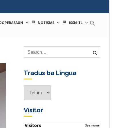
 tecnologia
OOPERASAUN
NOTISIAS
ISSN-TL
Tradus ba Lingua
Tradus
ba
Lingua
Visitor