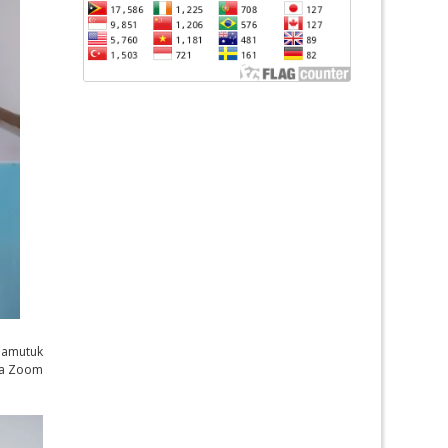
 hamutuk
rma Zoom