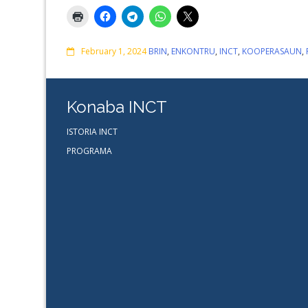
Comments
February 1, 2024
BRIN
,
ENKONTRU
,
INCT
,
KOOPERASAUN
,
Konaba INCT
ISTORIA INCT
PROGRAMA