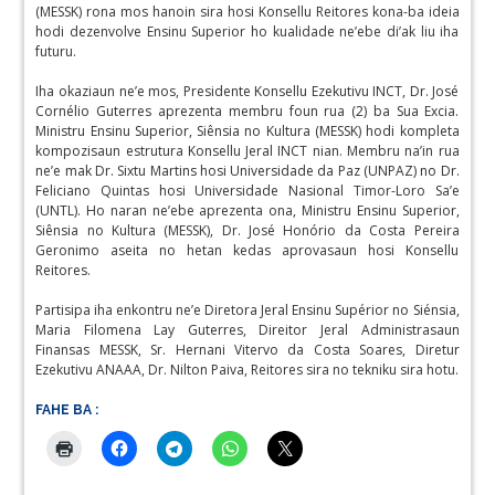
(MESSK) rona mos hanoin sira hosi Konsellu Reitores kona-ba ideia
hodi dezenvolve Ensinu Superior ho kualidade ne’ebe di’ak liu iha
futuru.
Iha okaziaun ne’e mos, Presidente Konsellu Ezekutivu INCT, Dr. José
Cornélio Guterres aprezenta membru foun rua (2) ba Sua Excia.
Ministru Ensinu Superior, Siênsia no Kultura (MESSK) hodi kompleta
kompozisaun estrutura Konsellu Jeral INCT nian. Membru na’in rua
ne’e mak Dr. Sixtu Martins hosi Universidade da Paz (UNPAZ) no Dr.
Feliciano Quintas hosi Universidade Nasional Timor-Loro Sa’e
(UNTL). Ho naran ne’ebe aprezenta ona, Ministru Ensinu Superior,
Siênsia no Kultura (MESSK), Dr. José Honório da Costa Pereira
Geronimo aseita no hetan kedas aprovasaun hosi Konsellu
Reitores.
Partisipa iha enkontru ne’e Diretora Jeral Ensinu Supérior no Siénsia,
Maria Filomena Lay Guterres, Direitor Jeral Administrasaun
Finansas MESSK, Sr. Hernani Vitervo da Costa Soares, Diretur
Ezekutivu ANAAA, Dr. Nilton Paiva, Reitores sira no tekniku sira hotu.
FAHE BA :