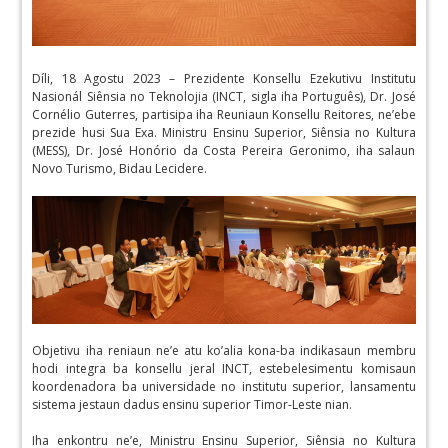
Díli, 18 Agostu 2023 – Prezidente Konsellu Ezekutivu Institutu
Nasionál Siênsia no Teknolojia (INCT, sigla iha Português), Dr. José
Cornélio Guterres, partisipa iha Reuniaun Konsellu Reitores, ne’ebe
prezide husi Sua Exa. Ministru Ensinu Superior, Siênsia no Kultura
(MESS), Dr. José Honório da Costa Pereira Geronimo, iha salaun
Novo Turismo, Bidau Lecidere.
Objetivu iha reniaun ne’e atu ko’alia kona-ba indikasaun membru
hodi integra ba konsellu jeral INCT, estebelesimentu komisaun
koordenadora ba universidade no institutu superior, lansamentu
sistema jestaun dadus ensinu superior Timor-Leste nian.
Iha enkontru ne’e, Ministru Ensinu Superior, Siênsia no Kultura