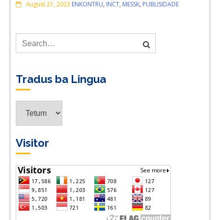
Comments
August 21, 2023
ENKONTRU
,
INCT
,
MESSK
,
PUBLISIDADE
Tradus ba Lingua
Tradus
ba
Lingua
Visitor