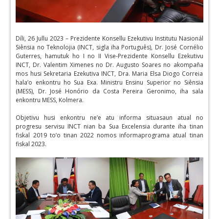
Díli, 26 Jullu 2023 – Prezidente Konsellu Ezekutivu Institutu Nasionál
Siênsia no Teknolojia (INCT, sigla iha Português), Dr. José Cornélio
Guterres, hamutuk ho I no II Vise-Prezidente Konsellu Ezekutivu
INCT, Dr. Valentim Ximenes no Dr. Augusto Soares no akompaña
mos husi Sekretaria Ezekutiva INCT, Dra. Maria Elsa Diogo Correia
hala’o enkontru ho Sua Exa. Ministru Ensinu Superior no Siênsia
(MESS), Dr. José Honório da Costa Pereira Geronimo, iha sala
enkontru MESS, Kolmera.
Objetivu husi enkontru ne’e atu informa situasaun atual no
progresu servisu INCT nian ba Sua Excelensia durante iha tinan
fiskal 2019 to’o tinan 2022 nomos informaprograma atual tinan
fiskal 2023.