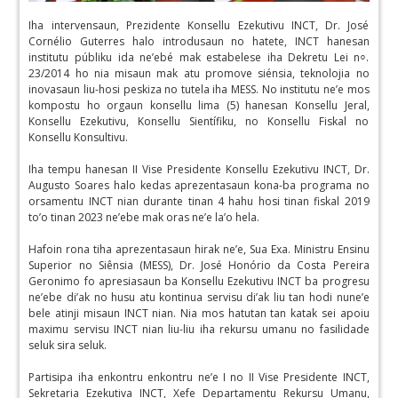
Iha intervensaun, Prezidente Konsellu Ezekutivu INCT, Dr. José
Cornélio Guterres halo introdusaun no hatete, INCT hanesan
institutu públiku ida ne’ebé mak estabelese iha Dekretu Lei n⸰.
23/2014 ho nia misaun mak atu promove siénsia, teknolojia no
inovasaun liu-hosi peskiza no tutela iha MESS. No institutu ne’e mos
kompostu ho orgaun konsellu lima (5) hanesan Konsellu Jeral,
Konsellu Ezekutivu, Konsellu Sientífiku, no Konsellu Fiskal no
Konsellu Konsultivu.
Iha tempu hanesan II Vise Presidente Konsellu Ezekutivu INCT, Dr.
Augusto Soares halo kedas aprezentasaun kona-ba programa no
orsamentu INCT nian durante tinan 4 hahu hosi tinan fiskal 2019
to’o tinan 2023 ne’ebe mak oras ne’e la’o hela.
Hafoin rona tiha aprezentasaun hirak ne’e, Sua Exa. Ministru Ensinu
Superior no Siênsia (MESS), Dr. José Honório da Costa Pereira
Geronimo fo apresiasaun ba Konsellu Ezekutivu INCT ba progresu
ne’ebe di’ak no husu atu kontinua servisu di’ak liu tan hodi nune’e
bele atinji misaun INCT nian. Nia mos hatutan tan katak sei apoiu
maximu servisu INCT nian liu-liu iha rekursu umanu no fasilidade
seluk sira seluk.
Partisipa iha enkontru enkontru ne’e I no II Vise Presidente INCT,
Sekretaria Ezekutiva INCT, Xefe Departamentu Rekursu Umanu,