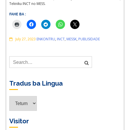
Tekniku INCT no MESS.
FAHE BA :
Comments
July 27, 2023
ENKONTRU
,
INCT
,
MESSK
,
PUBLISIDADE
Tradus ba Lingua
Tradus
ba
Lingua
Visitor