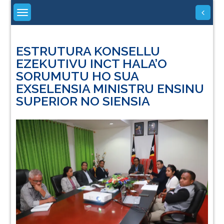
Skip
to
content
ESTRUTURA KONSELLU
EZEKUTIVU INCT HALA’O
SORUMUTU HO SUA
EXSELENSIA MINISTRU ENSINU
SUPERIOR NO SIENSIA