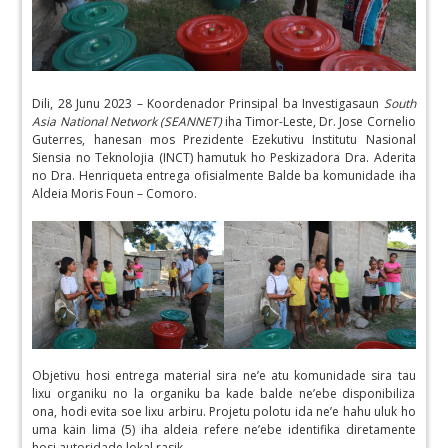
Dili, 28 Junu 2023 – Koordenador Prinsipal ba Investigasaun
South
Asia National Network (SEANNET)
iha Timor-Leste, Dr. Jose Cornelio
Guterres, hanesan mos Prezidente Ezekutivu Institutu Nasional
Siensia no Teknolojia (INCT) hamutuk ho Peskizadora Dra. Aderita
no Dra. Henriqueta entrega ofisialmente Balde ba komunidade iha
Aldeia Moris Foun – Comoro.
Objetivu hosi entrega material sira ne’e atu komunidade sira tau
lixu organiku no la organiku ba kade balde ne’ebe disponibiliza
ona, hodi evita soe lixu arbiru. Projetu polotu ida ne’e hahu uluk ho
uma kain lima (5) iha aldeia refere ne’ebe identifika diretamente
hosi autoridade lokal rasik.