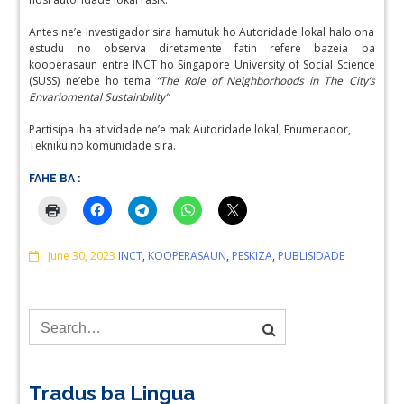
Antes ne’e Investigador sira hamutuk ho Autoridade lokal halo ona
estudu no observa diretamente fatin refere bazeia ba
kooperasaun entre INCT ho Singapore University of Social Science
(SUSS) ne’ebe ho tema
“The Role of Neighborhoods in The City’s
Envariomental Sustainbility”
.
Partisipa iha atividade ne’e mak Autoridade lokal, Enumerador,
Tekniku no komunidade sira.
FAHE BA :
Comments
June 30, 2023
INCT
,
KOOPERASAUN
,
PESKIZA
,
PUBLISIDADE
Tradus ba Lingua