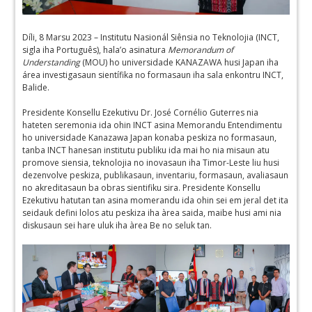
Díli, 8 Marsu 2023 – Institutu Nasionál Siênsia no Teknolojia (INCT,
sigla iha Português), hala’o asinatura
Memorandum of
Understanding
(MOU) ho universidade KANAZAWA husi Japan iha
área investigasaun sientífika no formasaun iha sala enkontru INCT,
Balide.
Presidente Konsellu Ezekutivu Dr. José Cornélio Guterres nia
hateten seremonia ida ohin INCT asina Memorandu Entendimentu
ho universidade Kanazawa Japan konaba peskiza no formasaun,
tanba INCT hanesan institutu publiku ida mai ho nia misaun atu
promove siensia, teknolojia no inovasaun iha Timor-Leste liu husi
dezenvolve peskiza, publikasaun, inventariu, formasaun, avaliasaun
no akreditasaun ba obras sientifiku sira. Presidente Konsellu
Ezekutivu hatutan tan asina momerandu ida ohin sei em jeral det ita
seidauk defini lolos atu peskiza iha àrea saida, maibe husi ami nia
diskusaun sei hare uluk iha àrea Be no seluk tan.