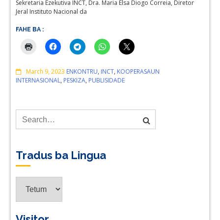
Sekretaria Ezekutiva INCT, Dra. Maria Elsa Diogo Correia, Diretor
Jeral Instituto Nacional da
FAHE BA :
Comments
March 9, 2023
ENKONTRU
,
INCT
,
KOOPERASAUN
INTERNASIONAL
,
PESKIZA
,
PUBLISIDADE
Tradus ba Lingua
Tradus
ba
Lingua
Visitor