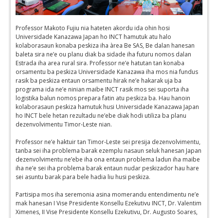
Professor Makoto Fujiu nia hateten akordu ida ohin hosi
Universidade Kanazawa Japan ho INCT hamutuk atu halo
kolaborasaun konaba peskiza iha àrea Be SAS, Be dalan hanesan
baleta sira ne’e ou planu diak ba sidade iha futuru nomos dalan
Estrada iha area rural sira. Professor ne’e hatutan tan konaba
orsamentu ba peskiza Universidade Kanazawa iha mos nia fundus
rasik ba peskiza entaun orsamentu hirak ne’e hakarak uja ba
programa ida ne’e ninian maibe INCT rasik mos sei suporta iha
logistika balun nomos prepara fatin atu peskiza ba. Hau hanoin
kolaborasaun peskiza hamutuk husi Universidade Kanazawa Japan
ho INCT bele hetan rezultadu ne’ebe diak hodi utiliza ba planu
dezenvolvimentu Timor-Leste nian.
Professor ne’e haktuir tan Timor-Leste sei presija dezenvolvimentu,
tanba sei iha problema barak ezemplu nasaun seluk hanesan Japan
dezenvolvimentu ne’ebe iha ona entaun problema ladun iha maibe
iha ne’e sei iha problema barak entaun nudar peskizador hau hare
sei asuntu barak para bele hadia liu husi peskiza.
Partisipa mos iha seremonia asina momerandu entendimentu ne’e
mak hanesan I Vise Presidente Konsellu Ezekutivu INCT, Dr. Valentim
Ximenes, II Vise Presidente Konsellu Ezekutivu, Dr. Augusto Soares,