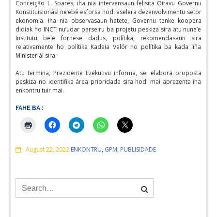
Conceição L. Soares, iha nia intervensaun felisita Oitavu Governu
Konstituisionásl ne’ebé esforsa hodi aselera dezenvolvimentu setor
ekonomia. Iha nia observasaun hatete, Governu tenke koopera
didiak ho INCT nu’udar parseiru ba projetu peskiza sira atu nune’e
Institutu bele fornese dadus, polítika, rekomendasaun sira
relativamente ho polítika Kadeia Valór no polítika ba kada liña
Ministeriál sira.
Atu termina, Prezidente Ezekutivu informa, sei elabora proposta
peskiza no identifika área prioridade sira hodi mai aprezenta iha
enkontru tuir mai.
FAHE BA :
Comments
August 22, 2022
ENKONTRU
,
GPM
,
PUBLISIDADE