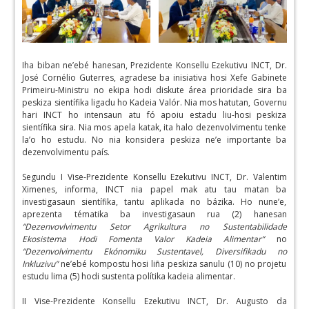
Iha biban ne’ebé hanesan, Prezidente Konsellu Ezekutivu INCT, Dr.
José Cornélio Guterres, agradese ba inisiativa hosi Xefe Gabinete
Primeiru-Ministru no ekipa hodi diskute área prioridade sira ba
peskiza sientífika ligadu ho Kadeia Valór. Nia mos hatutan, Governu
hari INCT ho intensaun atu fó apoiu estadu liu-hosi peskiza
sientífika sira. Nia mos apela katak, ita halo dezenvolvimentu tenke
la’o ho estudu. No nia konsidera peskiza ne’e importante ba
dezenvolvimentu país.
Segundu I Vise-Prezidente Konsellu Ezekutivu INCT, Dr. Valentim
Ximenes, informa, INCT nia papel mak atu tau matan ba
investigasaun sientífika, tantu aplikada no bázika. Ho nune’e,
aprezenta tématika ba investigasaun rua (2) hanesan
“Dezenvovlvimentu Setor Agrikultura no Sustentabilidade
Ekosistema Hodi Fomenta Valor Kadeia Alimentar”
no
“Dezenvolvimentu Ekónomiku Sustentavel, Diversifikadu no
Inkluzivu”
ne’ebé kompostu hosi liña peskiza sanulu (10) no projetu
estudu lima (5) hodi sustenta polítika kadeia alimentar.
II Vise-Prezidente Konsellu Ezekutivu INCT, Dr. Augusto da