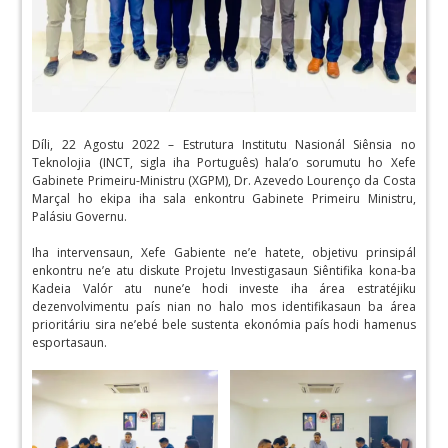
Díli, 22 Agostu 2022 – Estrutura Institutu Nasionál Siênsia no
Teknolojia (INCT, sigla iha Português) hala’o sorumutu ho Xefe
Gabinete Primeiru-Ministru (XGPM), Dr. Azevedo Lourenço da Costa
Marçal ho ekipa iha sala enkontru Gabinete Primeiru Ministru,
Palásiu Governu.
Iha intervensaun, Xefe Gabiente ne’e hatete, objetivu prinsipál
enkontru ne’e atu diskute Projetu Investigasaun Siêntifika kona-ba
Kadeia Valór atu nune’e hodi investe iha área estratéjiku
dezenvolvimentu país nian no halo mos identifikasaun ba área
prioritáriu sira ne’ebé bele sustenta ekonómia país hodi hamenus
esportasaun.