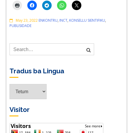
Comments
May 23, 2022
ENKONTRU
,
INCT
,
KONSELLU SIENTIFIKU
,
PUBLISIDADE
Tradus ba Lingua
Tradus
ba
Lingua
Visitor