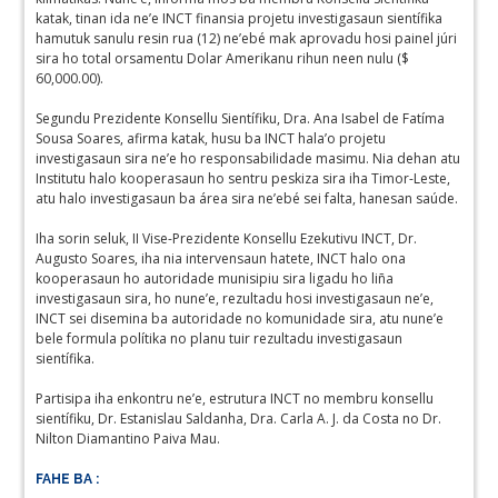
katak, tinan ida ne’e INCT finansia projetu investigasaun sientífika
hamutuk sanulu resin rua (12) ne’ebé mak aprovadu hosi painel júri
sira ho total orsamentu Dolar Amerikanu rihun neen nulu ($
60,000.00).
Segundu Prezidente Konsellu Sientífiku, Dra. Ana Isabel de Fatíma
Sousa Soares, afirma katak, husu ba INCT hala’o projetu
investigasaun sira ne’e ho responsabilidade masimu. Nia dehan atu
Institutu halo kooperasaun ho sentru peskiza sira iha Timor-Leste,
atu halo investigasaun ba área sira ne’ebé sei falta, hanesan saúde.
Iha sorin seluk, II Vise-Prezidente Konsellu Ezekutivu INCT, Dr.
Augusto Soares, iha nia intervensaun hatete, INCT halo ona
kooperasaun ho autoridade munisipiu sira ligadu ho liña
investigasaun sira, ho nune’e, rezultadu hosi investigasaun ne’e,
INCT sei disemina ba autoridade no komunidade sira, atu nune’e
bele formula polítika no planu tuir rezultadu investigasaun
sientífika.
Partisipa iha enkontru ne’e, estrutura INCT no membru konsellu
sientífiku, Dr. Estanislau Saldanha, Dra. Carla A. J. da Costa no Dr.
Nilton Diamantino Paiva Mau.
FAHE BA :