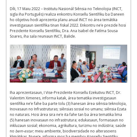
Díli, 17 Maiu 2022 – Institutu Nasionál Siênsia no Teknolojia (INCT,
sigla iha Português) realiza enkontru Konsellu Sientífiku ba Daneen
ho objetivu hodi aprezenta planu anual INCT no área temátika
investigasaun sientífika tinan fiskal 2022. Enkontru ne’e prezide hosi
Prezidente Konsellu Sientífiku, Dra. Ana Isabel de Fatíma Sousa
Soares, iha sala reuniaun INCT, Balide.
Iha aprezentasaun, I Vise-Prezidente Konsellu Ezekutivu INCT, Dr.
Valentim Ximenes, informa katak, área tematika investigasaun
sientífika ne’e fahe ba parte tolu (3) hanesan área siênsia teknolojia,
Inovasaun no Infrastruturas; siênsias sosial no umanu; siênsia Ezata
no naturais. Hosi área sira ne’e ita fahe tan ba área tematika lima
(5) hanesan inovasaun no infrastrutura; edukasaun, formasaun no
inkluzaun sosial; ekonomia, agrikultura, turizmu no indústria; saúde
no
bem-estar
; meiu ambiente, biodiversidade no alterasoens
klimátikas. Nune’e, informa mos ba membru Konsellu Sientifiku