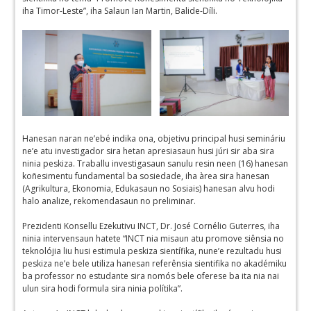
iha Timor-Leste”, iha Salaun Ian Martin, Balide-Díli.
Hanesan naran ne’ebé indika ona, objetivu principal husi semináriu
ne’e atu investigador sira hetan apresiasaun husi júri sir aba sira
ninia peskiza. Traballu investigasaun sanulu resin neen (16) hanesan
koñesimentu fundamental ba sosiedade, iha àrea sira hanesan
(Agrikultura, Ekonomia, Edukasaun no Sosiais) hanesan alvu hodi
halo analize, rekomendasaun no preliminar.
Prezidenti Konsellu Ezekutivu INCT, Dr. José Cornélio Guterres, iha
ninia intervensaun hatete “INCT nia misaun atu promove siênsia no
teknolójia liu husi estimula peskiza sientífika, nune’e rezultadu husi
peskiza ne’e bele utiliza hanesan referênsia sientifika no akadémiku
ba professor no estudante sira nomós bele oferese ba ita nia nai
ulun sira hodi formula sira ninia polítika”.