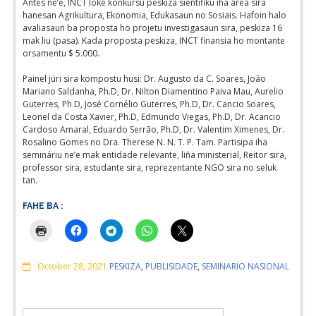
Antes ne’e, INCT loke konkursu peskiza sientífiku iha área sira
hanesan Agrikultura, Ekonomia, Edukasaun no Sosiais. Hafoin halo
avaliasaun ba proposta ho projetu investigasaun sira, peskiza 16
mak liu (pasa). Kada proposta peskiza, INCT finansia ho montante
orsamentu $ 5.000.
Painel júri sira kompostu husi: Dr. Augusto da C. Soares, João
Mariano Saldanha, Ph.D, Dr. Nilton Diamentino Paiva Mau, Aurelio
Guterres, Ph.D, José Cornélio Guterres, Ph.D, Dr. Cancio Soares,
Leonel da Costa Xavier, Ph.D, Edmundo Viegas, Ph.D, Dr. Acancio
Cardoso Amaral, Eduardo Serrão, Ph.D, Dr. Valentim Ximenes, Dr.
Rosalino Gomes no Dra. Therese N. N. T. P. Tam. Partisipa iha
semináriu ne’e mak entidade relevante, liña ministerial, Reitor sira,
professor sira, estudante sira, reprezentante NGO sira no seluk
tan.
FAHE BA :
Comments
October 28, 2021
PESKIZA
,
PUBLISIDADE
,
SEMINARIO NASIONAL