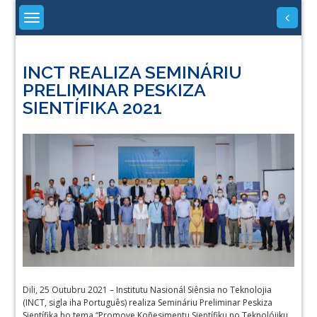
Skip
to
content
INCT REALIZA SEMINÁRIU
PRELIMINAR PESKIZA
SIENTÍFIKA 2021
Dili, 25 Outubru 2021 – Institutu Nasionál Siênsia no Teknolojia
(INCT, sigla iha Português) realiza Semináriu Preliminar Peskiza
Sientífika ho tema “Promove Koñesimentu Sientífiku no Teknolójiku