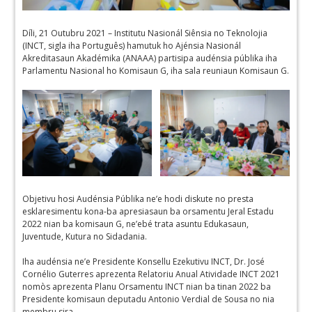
Díli, 21 Outubru 2021 – Institutu Nasionál Siênsia no Teknolojia
(INCT, sigla iha Português) hamutuk ho Ajénsia Nasionál
Akreditasaun Akadémika (ANAAA) partisipa audénsia públika iha
Parlamentu Nasional ho Komisaun G, iha sala reuniaun Komisaun G.
Objetivu hosi Audénsia Públika ne’e hodi diskute no presta
esklaresimentu kona-ba apresiasaun ba orsamentu Jeral Estadu
2022 nian ba komisaun G, ne’ebé trata asuntu Edukasaun,
Juventude, Kutura no Sidadania.
Iha audénsia ne’e Presidente Konsellu Ezekutivu INCT, Dr. José
Cornélio Guterres aprezenta Relatoriu Anual Atividade INCT 2021
nomòs aprezenta Planu Orsamentu INCT nian ba tinan 2022 ba
Presidente komisaun deputadu Antonio Verdial de Sousa no nia
membru sira.