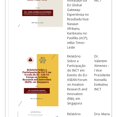
Inovasaun ba
INCT
EU Global
Gateway:
Esperiénsia no
Rezultadu husi
Nasaun
Afrikanu,
Karibeanu no
Pasífiku (ACP),
inklui Timor-
Leste
Relatório
Dr.
P
Sobre a
Valentim
Participação
Ximenes –
do INCT em
I Vice
Evento do EU-
Prezidente
ASEAN Forum
Konsellu
on Aviation
Ezekutivu
Research and
INCT
Innovation
(R&I), em
Singapura
Relatório
Dra. Maria
P