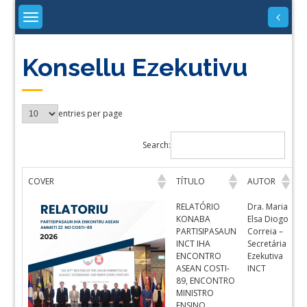
Skip
to
content
Konsellu Ezekutivu
entries per page
Search:
COVER
TÍTULO
AUTOR
D
RELATÓRIO
Dra. Maria
T
KONABA
Elsa Diogo
PARTISIPASAUN
Correia –
INCT IHA
Secretária
ENCONTRO
Ezekutiva
ASEAN COSTI-
INCT
89, ENCONTRO
MINISTRO
ENSINO