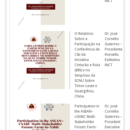
INCT
O Relatório
Dr. José
P
Sobre a
Cornélio
Participação na
Guterres –
Conferência de
Prezidente
C&I da
Konsellu
Iniciativa
Ezekutivu
Cinturão e Rota
INCT
(BRI) e no
Simpósio da
SCNU Sobre
Timor-Leste e
Guangzhou,
China
Participation in
Dr. José
E
the ASEAN–
Cornélio
USABC Multi-
Guterres –
Stakeholder
President
Forum: Farm-
Executive