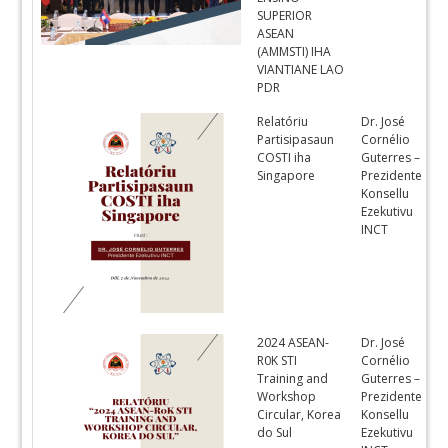
SUPERIOR
ASEAN
(AMMSTI) IHA
VIANTIANE LAO
PDR
Relatóriu
Dr. José
T
Partisipasaun
Cornélio
COSTI iha
Guterres –
Singapore
Prezidente
Konsellu
Ezekutivu
INCT
2024 ASEAN-
Dr. José
T
R0K STI
Cornélio
Training and
Guterres –
Workshop
Prezidente
Circular, Korea
Konsellu
do Sul
Ezekutivu