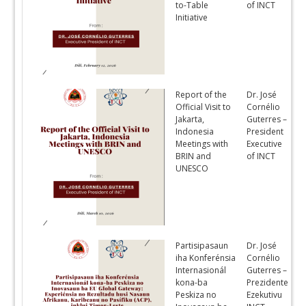
to-Table
of INCT
Initiative
Report of the
Dr. José
E
Official Visit to
Cornélio
Jakarta,
Guterres –
Indonesia
President
Meetings with
Executive
BRIN and
of INCT
UNESCO
Partisipasaun
Dr. José
T
iha Konferénsia
Cornélio
Internasionál
Guterres –
kona-ba
Prezidente
Peskiza no
Ezekutivu