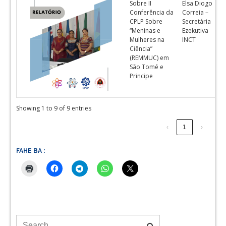
Sobre II
Elsa Diogo
Conferência da
Correia –
CPLP Sobre
Secretária
“Meninas e
Ezekutiva
Mulheres na
INCT
Ciência”
(REMMUC) em
São Tomé e
Principe
Showing 1 to 9 of 9 entries
‹
1
›
FAHE BA :