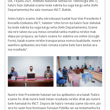
Díli, 14 Juñu 2021, Instituto Nasional Siensia no Teknologia (INCT),
hala’o faze dahuluk ezame teste eskrita ba vaga kargu xefia (Xefe
Departamentu) iha sala reuniaun INCT, Balide.
Antes hala’o ezame, hahu introdusaun badak husi Vise Presidente II
Konsellu Ezekutivu INCT, hateten “ohin loron ita hala’o faze dahuluk
ba teste eskrita ba vaga kargu xefia (Xefe Departamento). Ezame
ida ne’e talves ita uza meius oinseluk tanba matéria ne’ebe mak
ekipa júri prepara, sei hala’o ezame ho sistema via online (Google
Form), katak ezame ne’ebe transparansia nomos kualidade, nune’e
wainhira aplikantes sira halo remata ezame bele hare kedas sira
nia rezultadu”.
Nune’e Vise-Prezidente hatutan tan ba aplikantes sira katak “hala’o
ezame ho di’ak nune’e bele hetan rezultadu ne’ebe di’ak atu nune’e
bele hamutuk ho INCT. Depois de hala’o remata izame ida ne’e, júri
sira ho sasin husi Komisaun Funsaun Públiku sei sai testamunha ba