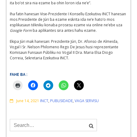
ita bo’ot sira nia ezame ba ohin loron ida ne’e”.
Iha fatin hanesan Vise-Prezidente I Konsellu Ezekutivu INCT hanesan
mos Presidente de Júri ba ezame eskrita ida ne’e hato’o mos
esplikasaun tékniku konaba prosesu ezame via online ne’ebe uza
Google Form
ba aplikantes sira antes hahu ezame.
Ekipa Júri mak hanesan: Prezidente Júri, Dr. Afonso de Almeida,
Vogal I Sr. Nelson Philomeno Rego De Jesus husi reprezentante
Komisaun Funsaun Públiku no Vogal II Dra. Maria Elsa Diogo
Correia, Sekretaria Ezekutiva INCT.
FAHE BA :
Comments
June 14, 2021
INCT
,
PUBLISIDADE
,
VAGA SERVISU