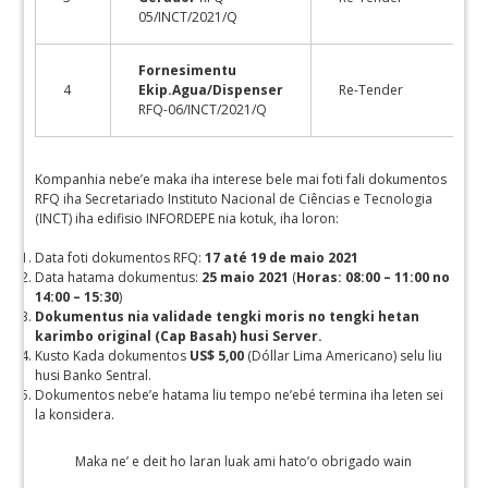
05/INCT/2021/Q
Fornesimentu
4
Ekip.Agua/Dispenser
Re-Tender
RFQ-06/INCT/2021/Q
Kompanhia nebe’e maka iha interese bele mai foti fali dokumentos
RFQ iha Secretariado Instituto Nacional de Ciências e Tecnologia
(INCT) iha edifisio INFORDEPE nia kotuk, iha loron:
Data foti dokumentos RFQ:
17 até 19 de maio 2021
Data hatama dokumentus:
25 maio 2021
(
Horas: 08:00 – 11:00 no
14:00 – 15:30
)
Dokumentus nia validade tengki moris no tengki hetan
karimbo original (Cap Basah) husi Server.
Kusto Kada dokumentos
US$ 5,00
(Dóllar Lima Americano) selu liu
husi Banko Sentral.
Dokumentos nebe’e hatama liu tempo ne’ebé termina iha leten sei
la konsidera.
Maka ne’ e deit ho laran luak ami hato’o obrigado wain