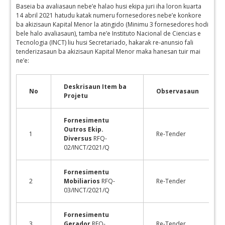
Baseia ba avaliasaun nebe’e halao husi ekipa juri iha loron kuarta
14 abril 2021 hatudu katak numeru fornesedores nebe’e konkore
ba akizisaun Kapital Menor la atingido (Minimu 3 fornesedores hodi
bele halo avaliasaun), tamba ne’e Instituto Nacional de Ciencias e
Tecnologia (INCT) liu husi Secretariado, hakarak re-anunsio fali
tenderizasaun ba akizisaun Kapital Menor maka hanesan tuir mai
ne’e:
Deskrisaun Item ba
No
Observasaun
Projetu
Fornesimentu
Outros Ekip.
1
Re-Tender
Diversus
RFQ-
02/INCT/2021/Q
Fornesimentu
2
Mobiliarios
RFQ-
Re-Tender
03/INCT/2021/Q
Fornesimentu
3
Gerador
RFQ-
Re-Tender