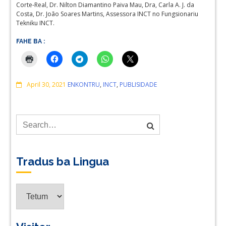
Corte-Real, Dr. Nilton Diamantino Paiva Mau, Dra, Carla A. J. da
Costa, Dr. João Soares Martins, Assessora INCT no Fungsionariu
Tekniku INCT.
FAHE BA :
Comments
April 30, 2021
ENKONTRU
,
INCT
,
PUBLISIDADE
Tradus ba Lingua
Tradus
ba
Lingua