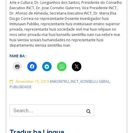
Arte e Cultura, Dr. Longuinhos dos Santos, Presidente do Conselho
Executivo INCT, Dr. Jose Cornelio Guterres, Vice Presidente INCT,
Dr. Afonso de Almeida, Secretaria Executiva INCT, Dr. Maria Elsa
Diogo Correia no reprezentante Dosente Investigador husi
Intitusaun Publiku, reprezentante husi instituisaun ensino superior
privada, reprezentante husi sociedade sivil mai husi relijiaun no
mos setor privadu mai husi konsellu sientifiku nain rua nebe’e mai
husi siensia sosiais humanidades no reprezentante husi
departamentu siensia sientifiku nian.
FAHE BA :
Comments
November 15, 2019
ENKONTRU
,
INCT
,
KONSELLU GERAL
,
PUBLISIDADE
Tradus ba Lingua