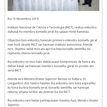
Iha 15 Novembru 2019
Instituto Nacional de Ciência e Tecnologia (INCT), realiza enkontru
dahuluk ho membru konsellu jeral iha salaun Hotel Ramelau.
Objectivu husi enkontru hanesan primeiro enkontru konsellu geral
nian hodi deside INCT sai hanesan instituto autonomia. Alende
ne’e, objetivu seluk mos atu aprova lista konsellu sientifiku no
rejimentu internu konsellu jeral.
Iha enkontru ne mos halo deklarasaun komprimisiu de honra atu
dehan katak sai hanesan membro konselhu geral no pronto atu
servi INCT.
Alende ne’e Ministru Ensino Superior Siensia no Kultura, Dr.
Longuinhos dos Santos hateten iha enkontru ne’e kolia espesifiku
liu kona-ba kria konsellu jeral, konsellu sientifiku sai hanesan
rekursu umanu ne’ebe atu priense ba iha INCT.
Iha enkontru ne’e hetan partisipasaun maximu husi, Ministro Ensino
Superior,