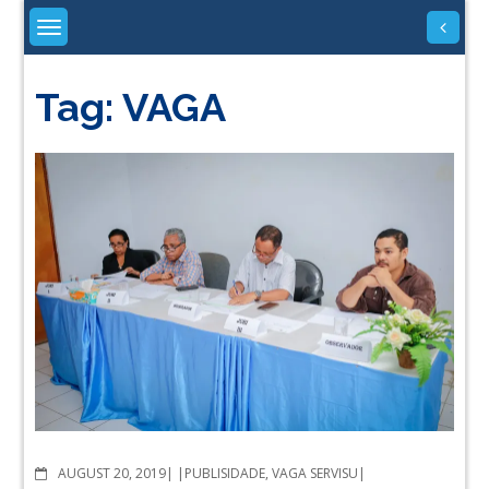
Skip
to
content
Tag:
VAGA
COMMENTS
AUGUST 20, 2019
PUBLISIDADE
,
VAGA SERVISU