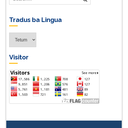
Tradus ba Lingua
Tradus
ba
Lingua
Visitor