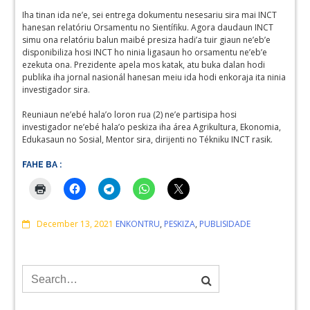
Iha tinan ida ne’e, sei entrega dokumentu nesesariu sira mai INCT
hanesan relatóriu Orsamentu no Sientífiku. Agora daudaun INCT
simu ona relatóriu balun maibé presiza hadi’a tuir giaun ne’eb’e
disponibiliza hosi INCT ho ninia ligasaun ho orsamentu ne’eb’e
ezekuta ona. Prezidente apela mos katak, atu buka dalan hodi
publika iha jornal nasionál hanesan meiu ida hodi enkoraja ita ninia
investigador sira.
Reuniaun ne’ebé hala’o loron rua (2) ne’e partisipa hosi
investigador ne’ebé hala’o peskiza iha área Agrikultura, Ekonomia,
Edukasaun no Sosial, Mentor sira, dirijenti no Tékniku INCT rasik.
FAHE BA :
Comments
December 13, 2021
ENKONTRU
,
PESKIZA
,
PUBLISIDADE