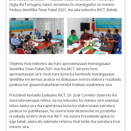
(Sigla iha Portuges), hala’o sorumutu ho investigador no mentor
Peskiza Sientífika Tinan Fiskal 2021, iha sala enkontru INCT, Balide.
Objetivu hosi enkontru atu halo aprezentasaun Investigasaun
Sientífika Tinan Fiskal 2021 mai iha INCT. Atrav’es hosi
apresentasaun ne’e, hodi hare kona-ba konteúdu Investigasaun
Sientífika ein termus analiza no diskusaun nomós elabora rezultadu
peskiza tuir guiaun/matadalan ne’ebé Institutu estabelese ona.
Prezidenti Konsellu Ezekutivu INCT, Dr. José Cornélio Guterres iha
ninia intervensaun refere, ita nia enkontru ho mentor ne’e esensial
tebes tanba sira iha esperiénsia kona-ba elaborasaun estrutura
peskiza no publikasaun, ho nune’e bele dezenvolve no posibilita
rezultadu ne’eb’e di’ak mai INCT. Ho nune’e Prezidente apela no
ejije katak, antes atu submete relaóriu final tenke iha asinatura hosi
mentor sira.